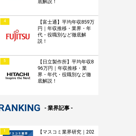
底解説！
4
【富士通】平均年収859万
円｜年収推移・業界・年
接対策アプリ【無料】
代・役職別など徹底解
説！
以内にあなたのESを添削
以内にあなただけのESを
5
【日立製作所】平均年収8
96万円｜年収推移・業
対話して面接練習ができ
界・年代・役職別など徹
底解説！
RANKING
S版はこちら
- 業界記事 -
roid版はこちら
1
【マスコミ業界研究｜202