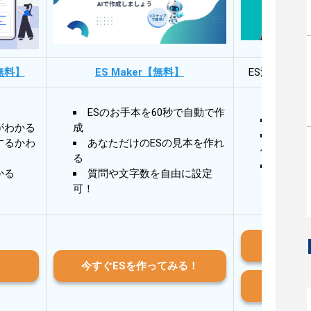
無料】
ES Maker【無料】
ES添削・面
ESのお手本を60秒で自動で作
30秒
がわかる
成
30秒
するかわ
あなただけのESの見本を作れ
作成
る
AIと
かる
質問や文字数を自由に設定
る
可！
iO
今すぐESを作ってみる！
And