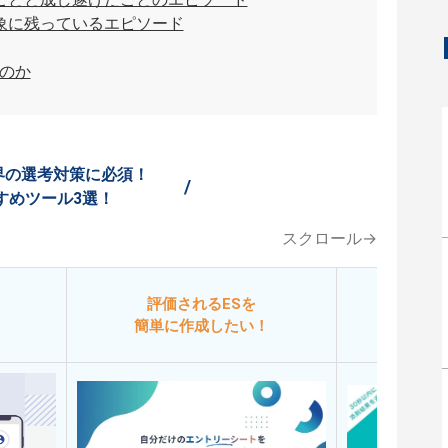
象に残っているエピソード
のか
界の選考対策に必須！
/
すめツール3選！
スクロール→
評価されるESを
今
簡単に作成したい！
添削