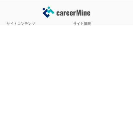
サイトコンテンツ
サイト情報
業界一覧
運営会社
企業一覧
プライバシーポリシー
タグ一覧
記事制作ポリシー
監修者メッセージ
編集部紹介
よくある質問
お問い合せ
関連サービス
おすすめ記事
就活タイムズ
【自己PRと長所の違い】効果的
な書き方と注意点を解説！｜例
年収チェッカー
文あり
AI診断
グループディスカッション 「書
記」の役割とやり方とは？評価