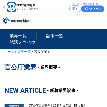
＼ スキマ時間でSPI対策 ／
SPI対策問題集
インストール
開く
★★★★
★
★
無料アプリ
業界一覧
記事一覧
就活ノウハウ
ホーム
>
業界一覧
>
官公庁業界
官公庁業界
- 業界概要 -
NEW ARTICLE
- 新着業界記事 -
【官公庁業界研究｜2023年最新版】ESの書き