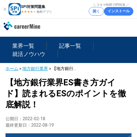
＼ スキマ時間でSPI対策 ／
SPI対策問題集
インストール
開く
★★★★
★
★
無料アプリ
業界一覧
記事一覧
就活ノウハウ
ホーム
>
地方銀行業界
>
【地方銀行業界ES書き方ガイド】読まれるESのポイントを徹底解説！
【地方銀行業界ES書き方ガイ
ド】読まれるESのポイントを徹
底解説！
公開日：
2022-02-18
最終更新日：
2022-08-19