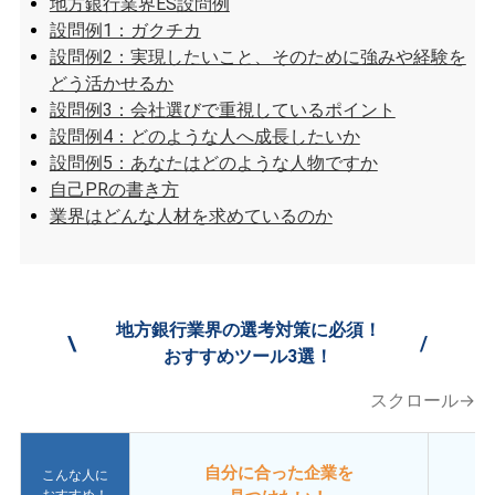
地方銀行業界ES設問例
設問例1：ガクチカ
設問例2：実現したいこと、そのために強みや経験を
どう活かせるか
設問例3：会社選びで重視しているポイント
設問例4：どのような人へ成長したいか
設問例5：あなたはどのような人物ですか
自己PRの書き方
業界はどんな人材を求めているのか
地方銀行業界の選考対策に必須！
\
/
おすすめツール3選！
スクロール→
自分に合った企業を
こんな人に
おすすめ！