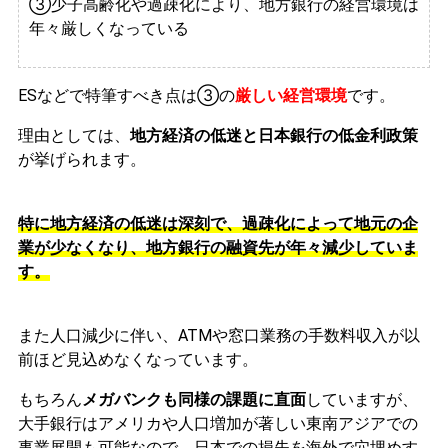
③少子高齢化や過疎化により、地方銀行の経営環境は
年々厳しくなっている
ESなどで特筆すべき点は③の
厳しい経営環境
です。
理由としては、
地方経済の低迷と日本銀行の低金利政策
が挙げられます。
特に地方経済の低迷は深刻で、過疎化によって地元の企
業が少なくなり、地方銀行の融資先が年々減少していま
す。
また人口減少に伴い、ATMや窓口業務の手数料収入が以
前ほど見込めなくなっています。
もちろん
メガバンクも同様の課題に直面
していますが、
大手銀行はアメリカや人口増加が著しい東南アジアでの
事業展開も可能なので、日本での損失を海外で穴埋めす