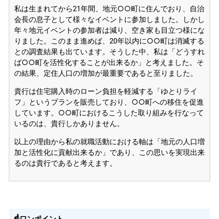
私は生まれてから21年間、地元○○町に住んでおり、自治
会長の息子として様々なイベントに参加しました。しかし
年々地元イベントの参加者は減り、空き家も目立つ様にな
りました。このまま進めば、20年以内に○○町は消滅する
との調査結果も出ています。そうした中、私は「どうすれ
ば○○町を活性化することが出来るか」と考えました。そ
の結果、定住人口の増加が最重要であると至りました。
貴行は住宅購入時のローン負担を軽減する「ゆとりライ
フ」というプランを販売しており、○○町への移住を促進
しています。○○町におけるこうした取り組みを行なって
いるのは、貴行しかありません。
以上の理由から私の就職活動における軸は「地元の人口増
加と活性化に貢献出来るか」であり、この思いを実現出来
るのは貴行であると考えます。
☝ワンポイント