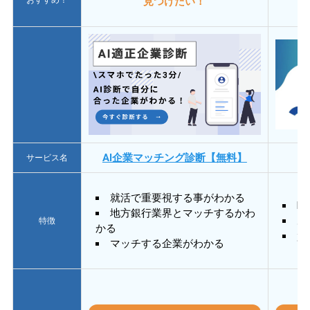
見つけたい！
AI企業マッチング診断【無料】
サービス名
就活で重要視する事がわかる
E
地方銀行業界とマッチするかわ
あ
特徴
かる
質
マッチする企業がわかる