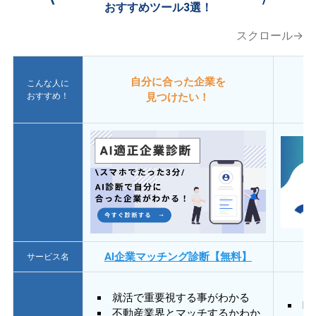
おすすめツール3選！
スクロール→
自分に合った企業を
こんな人に
おすすめ！
見つけたい！
AI企業マッチング診断【無料】
サービス名
就活で重要視する事がわかる
E
不動産業界とマッチするかわか