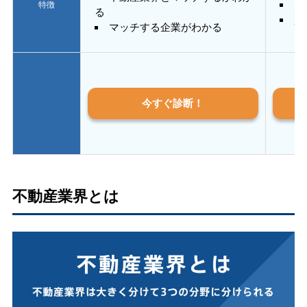
あ
特徴
る
質
マッチする企業がわかる
今すぐ診断！
不動産業界とは