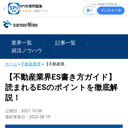
＼ スキマ時間でSPI対策 ／
SPI対策問題集
インストール
開く
★★★★
★
★
無料アプリ
業界一覧
記事一覧
就活ノウハウ
ホーム
>
不動産業界
>
【不動産業界ES書き方ガイド】読まれるESのポイントを徹底解説！
【不動産業界ES書き方ガイド】
読まれるESのポイントを徹底解
説！
公開日：
2021-10-06
最終更新日：
2022-08-19