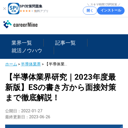
＼ スキマ時間でSPI対策 ／
SPI対策問題集
インストール
開く
★★★★
★
★
無料アプリ
業界一覧
記事一覧
就活ノウハウ
ホーム
>
半導体業界
>
【半導体業界研究｜2023年度最新版】ESの書き方から面接対策まで徹底解説！
【半導体業界研究｜2023年度最
新版】ESの書き方から面接対策
まで徹底解説！
公開日：
2022-01-27
最終更新日：
2023-06-26