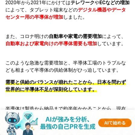
2020年から2021年にかけ
ては
テレワーク
や
ECなどの増加
によって、タ
ブレット端末などの
デジタル機器やデータ
センター用の半導体が増加
しました。
また、コロナ明けの
自動車や家電の需要増加
によって、
自動車および家電向けの半導体需要も増加
しています。
このような急激な需要増加と、半導体工場のトラブルな
ども相まって
半導体の供給体制がひっ迫しています。
需要と供給のバランスが崩れたことから、日本を問わず
世界的に半導体不足が深刻化しています。
半導体は製造から納品まで約半年かかることから、現在
叫ばれている
半導体不足は2022年前半まで続くと予想さ
れています。