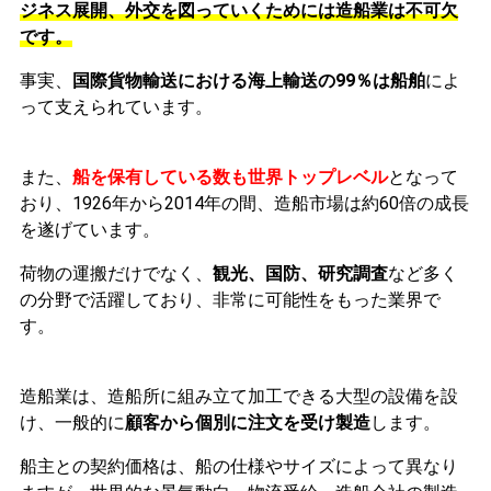
ジネス展開、外交を図っていくためには造船業は不可欠
です。
事実、
国際貨物輸送における海上輸送の99％は船舶
によ
って支えられています。
また、
船を保有している数も世界トップレベル
となって
おり、1926年から2014年の間、造船市場は約60倍の成長
を遂げています。
荷物の運搬だけでなく、
観光、国防、研究調査
など多く
の分野で活躍しており、非常に可能性をもった業界で
す。
造船業は、造船所に組み立て加工できる大型の設備を設
け、一般的に
顧客から個別に注文を受け製造
します。
船主との契約価格は、船の仕様やサイズによって異なり