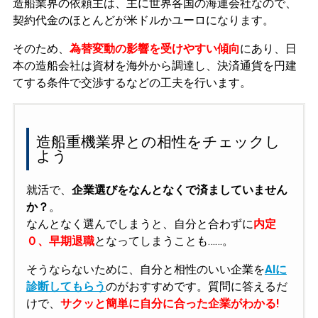
造船業界の依頼主は、主に世界各国の海運会社なので、
契約代金のほとんどが米ドルかユーロになります。
そのため、
為替変動の影響を受けやすい傾向
にあり、日
本の造船会社は資材を海外から調達し、決済通貨を円建
てする条件で交渉するなどの工夫を行います。
造船重機業界との相性をチェックし
よう
就活で、
企業選びをなんとなくで済ましていません
か？
。
なんとなく選んでしまうと、自分と合わずに
内定
０、早期退職
となってしまうことも……。
そうならないために、自分と相性のいい企業を
AIに
診断してもらう
のがおすすめです。質問に答えるだ
けで、
サクッと簡単に自分に合った企業がわかる!