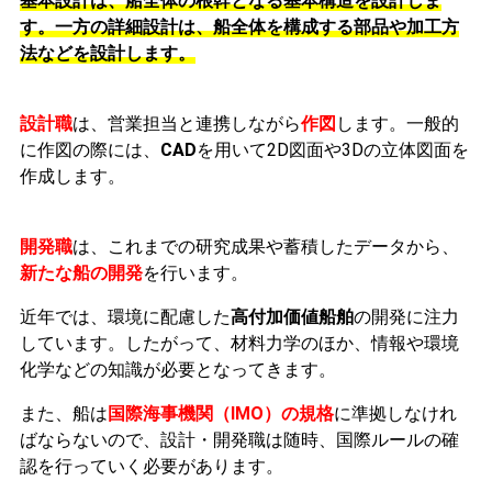
基本設計は、船全体の根幹となる基本構造を設計しま
す。一方の詳細設計は、船全体を構成する部品や加工方
法などを設計します。
設計職
は、営業担当と連携しながら
作図
します。一般的
に作図の際には、
CAD
を用いて
2D図面や3Dの立体図面を
作成します。
開発職
は、これまでの研究成果や蓄積したデータから、
新たな船の開発
を行います。
近年では、環境に配慮した
高付加価値船舶
の開発に注力
しています。したがって、材料力学のほか、情報や環境
化学などの知識が必要となってきます。
また、船は
国際海事機関（IMO）の規格
に準拠しなけれ
ばならないので、設計・開発職は随時、国際ルールの確
認を行っていく必要があります。