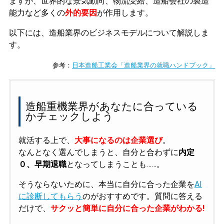
ますが、世界的な景気動向、物流受給、造船会社の製造
能力など多くの
外的要因
が作用します。
以下には、造船業界のビジネスモデルについて解説しま
す。
参考：
日本造船工業会「造船業界の就職ハンドブック」
造船重機業界があなたに合っている
かチェックしよう
就活する上で、
大事になるのは企業選び
。
なんとなく選んでしまうと、自分と合わずに
内定
０、早期退職
となってしまうことも……。
そうならないために、本当に自分に合った企業を
AI
に診断してもらう
のがおすすめです。質問に答える
だけで、
サクッと簡単に自分に合った企業がわかる!