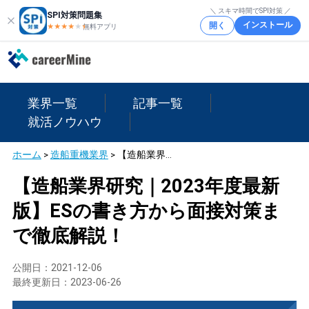
＼ スキマ時間でSPI対策 ／
SPI対策問題集
インストール
開く
★★★★
★
★
無料アプリ
業界一覧
記事一覧
就活ノウハウ
ホーム
>
造船重機業界
>
【造船業界研究｜2023年度最新版】ESの書き方から面接対策まで徹底解説！
【造船業界研究｜2023年度最新
版】ESの書き方から面接対策ま
で徹底解説！
公開日：
2021-12-06
最終更新日：
2023-06-26