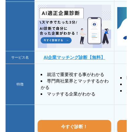
AI企業マッチング診断【無料】
サービス名
就活で重要視する事がわかる
E
専門商社業界とマッチするかわ
あ
特徴
かる
質
マッチする企業がわかる
今すぐ診断！