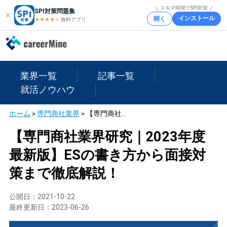
＼ スキマ時間でSPI対策 ／
SPI対策問題集
インストール
開く
★★★★
★
★
無料アプリ
業界一覧
記事一覧
就活ノウハウ
ホーム
>
専門商社業界
>
【専門商社業界研究｜2023年度最新版】ESの書き方から面接対策まで徹底解説！
【専門商社業界研究｜2023年度
最新版】ESの書き方から面接対
策まで徹底解説！
公開日：
2021-10-22
最終更新日：
2023-06-26