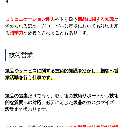
す。
コミュニケーション能力
や取り扱う
商品に関する知識
が
求められるほか、グローバルな市場においても対応出来
る
語学力
が必要とされることもあります。
技術営業
製品やサービスに関する技術的知識を活かし、顧客へ営
業活動を行う仕事です。
製品の提案
だけでなく、取引後の
技術サポート
から
技術
的な質問への対応
、必要に応じた
製品のカスタマイズ
、
設計
まで携わります。