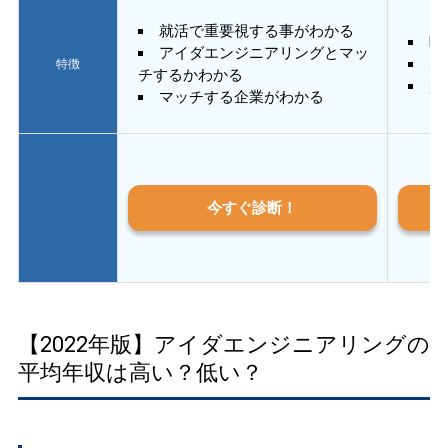
就活で重要視する事がわかる
E
アイダエンジニアリングとマッ
あ
特徴
チするかわかる
質
マッチする企業がわかる
今すぐ診断！
【2022年版】アイダエンジニアリングの
平均年収は高い？低い？