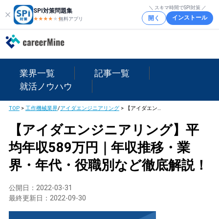
＼ スキマ時間でSPI対策 ／
SPI対策問題集
インストール
開く
★★★★
★
★
無料アプリ
業界一覧
記事一覧
就活ノウハウ
TOP
>
工作機械業界
/
アイダエンジニアリング
>
【アイダエンジニアリング】平均年収589万円｜年収推移・業界・年代・役職別など徹底解説！
【アイダエンジニアリング】平
均年収589万円｜年収推移・業
界・年代・役職別など徹底解説！
公開日：
2022-03-31
最終更新日：
2022-09-30