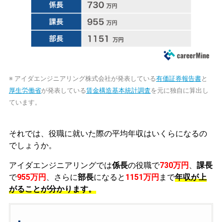
※ アイダエンジニアリング株式会社が発表している
有価証券報告書
と
厚生労働省
が発表している
賃金構造基本統計調査
を元に独自に算出し
ています。
それでは、役職に就いた際の平均年収はいくらになるの
でしょうか。
アイダエンジニアリングでは
係長
の役職で
730万円
、
課長
で
955万円
、さらに
部長
になると
1151万円
まで
年収が上
がることが分かります。