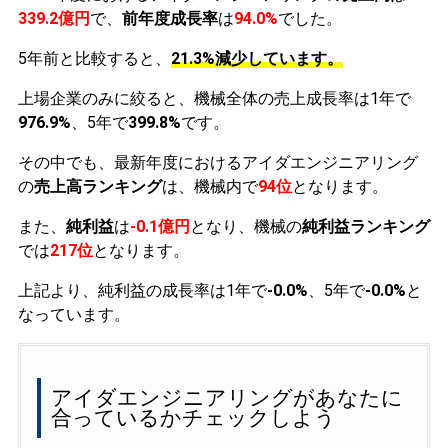
339.2億円
で、
前年度成長率
は
94.0%
でした。
5年前と比較すると、
21.3%減少しています。
上場企業のみに絞ると、機械全体の売上成長率は1年で
976.9%
、5年で
399.8%
です。
その中でも、最新年度におけるアイダエンジニアリング
の
売上高ランキング
は、機械内で
94位
となります。
また、
純利益
は
-0.1億円
となり、機械の
純利益ランキング
では
217位
となります。
上記より、純利益の成長率は1年で
-0.0%
、5年で
-0.0%
と
なっています。
アイダエンジニアリングがあなたに
合っているかチェックしよう