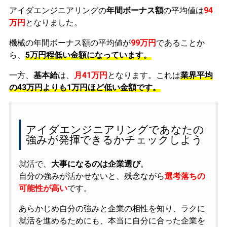
アイダエンジニアリングの
年間ボーナス額
の平均値は
94
万円
となりました。
機械の年間ボーナス額の平均値が
99万円
であることか
ら、
5万円程低い金額になっています。
一方、
基本給
は、
月41万円
となります。これは
業界平均
の
43万円よりも1万円ほど低い金額です。
アイダエンジニアリングであなたの
強みが発揮できるかチェックしよう
就活で、
大事になるのは企業選び
。
自分の強みが活かせないと、残念ながら
選考落ちの
可能性が高い
です。
あらかじめ自分の強みと企業の相性を知り、ラクに
就活を進めるためにも、本当に自分に合った企業を