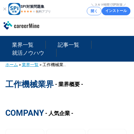
＼ スキマ時間でSPI対策 ／
SPI対策問題集
インストール
開く
★★★★
★
★
無料アプリ
業界一覧
記事一覧
就活ノウハウ
ホーム
>
業界一覧
>
工作機械業界
工作機械業界
- 業界概要 -
COMPANY
- 人気企業 -