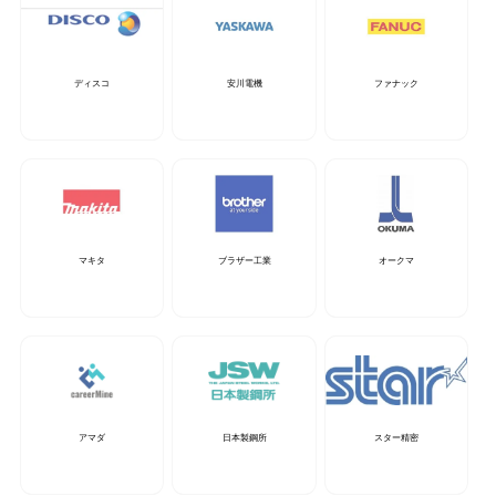
ディスコ
安川電機
ファナック
マキタ
ブラザー工業
オークマ
アマダ
日本製鋼所
スター精密