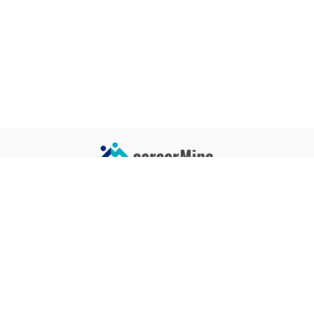
サイトコンテンツ
サイト情報
業界一覧
運営会社
企業一覧
プライバシーポリシー
タグ一覧
記事制作ポリシー
監修者メッセージ
編集部紹介
よくある質問