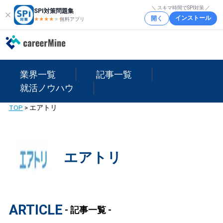
＼ スキマ時間でSPI対策 ／
SPI対策問題集
インストール
開く
★★★★
★
★
無料アプリ
業界一覧
記事一覧
就活ノウハウ
TOP
>
エアトリ
エアトリ
ARTICLE
- 記事一覧 -