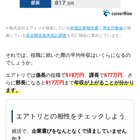
※ 株式会社エアトリが発表している
有価証券報告書
と
厚生労働省
が発
表している
賃金構造基本統計調査
を元に独自に算出しています。
それでは、役職に就いた際の平均年収はいくらになるの
でしょうか。
エアトリでは
係長
の役職で
518万円
、
課長
で
677万円
、さ
らに
部長
になると
817万円
まで
年収が上がることが分かり
ます。
エアトリとの相性をチェックしよう
就活で、
企業選びをなんとなくで済ましていません
か？
。