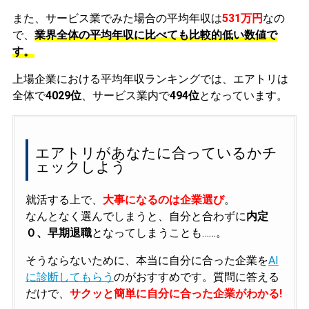
また、サービス業でみた場合の平均年収は
531万円
なの
で、
業界全体の平均年収に比べても比較的低い数値で
す。
上場企業における平均年収ランキングでは、エアトリは
全体で
4029位
、サービス業内で
494位
となっています。
エアトリがあなたに合っているかチ
ェックしよう
就活する上で、
大事になるのは企業選び
。
なんとなく選んでしまうと、自分と合わずに
内定
０、早期退職
となってしまうことも……。
そうならないために、本当に自分に合った企業を
AI
に診断してもらう
のがおすすめです。質問に答える
だけで、
サクッと簡単に自分に合った企業がわかる!