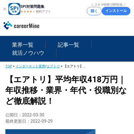
＼ スキマ時間でSPI対策 ／
SPI対策問題集
インストール
開く
★★★★
★
★
無料アプリ
業界一覧
記事一覧
就活ノウハウ
TOP
>
インターネット業界
/
エアトリ
>
【エアトリ】平均年収418万円｜年収推移・業界・年代・役職別など徹底解説！
【エアトリ】平均年収418万円｜
年収推移・業界・年代・役職別な
ど徹底解説！
公開日：
2022-03-30
最終更新日：
2022-09-29