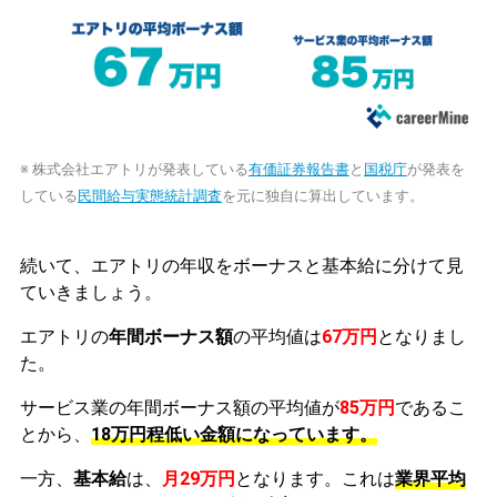
※ 株式会社エアトリが発表している
有価証券報告書
と
国税庁
が発表を
している
民間給与実態統計調査
を元に独自に算出しています。
続いて、エアトリの年収をボーナスと基本給に分けて見
ていきましょう。
エアトリの
年間ボーナス額
の平均値は
67万円
となりまし
た。
サービス業の年間ボーナス額の平均値が
85万円
であるこ
とから、
18万円程低い金額になっています。
一方、
基本給
は、
月29万円
となります。これは
業界平均