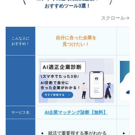
\
/
おすすめツール3選！
スクロール→
自分に合った企業を
こんな人に
おすすめ！
見つけたい！
AI企業マッチング診断【無料】
サービス名
就活で重要視する事がわかる
E