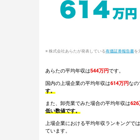
※ 株式会社あらたが発表している
有価証券報告書
を
あらたの平均年収は
544万円
です。
国内の上場企業の平均年収は
614万円
なの
す。
また、卸売業でみた場合の平均年収は
62
低い数値です。
上場企業における平均年収ランキングで
ています。