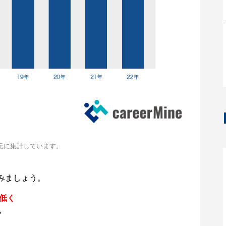
元に集計しています。
みましょう。
円低く
。