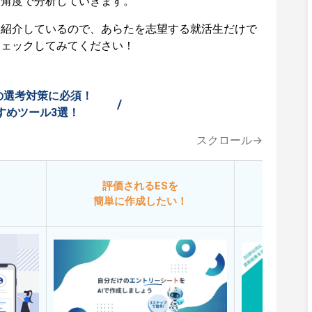
な角度で分析していきます。
も紹介しているので、あらたを志望する就活生だけで
チェックしてみてください！
の選考対策に必須！
/
すめツール3選！
スクロール→
評価されるESを
今
簡単に作成したい！
添削