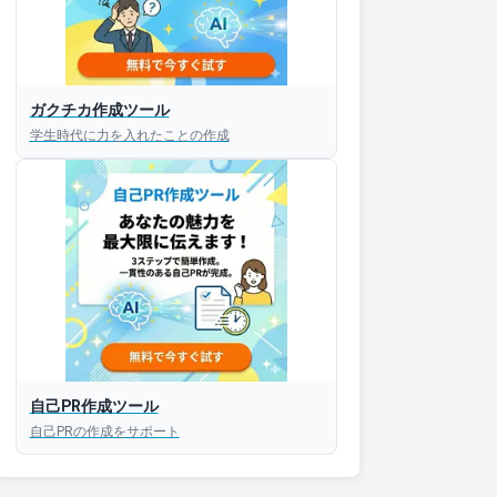
接対策アプリ【無料】
ガクチカ作成ツール
学生時代に力を入れたことの作成
以内にあなたのESを添削
以内にあなただけのESを
対話して面接練習ができ
S版はこちら
自己PR作成ツール
roid版はこちら
自己PRの作成をサポート