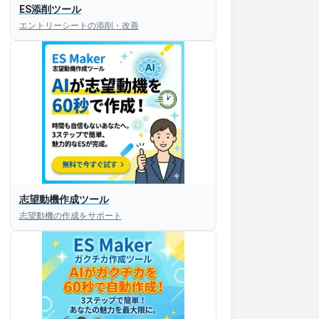
ES添削ツール
エントリーシートの添削・改善
すぐESを
志望動機作成ツール
してほしい！
志望動機の作成をサポート