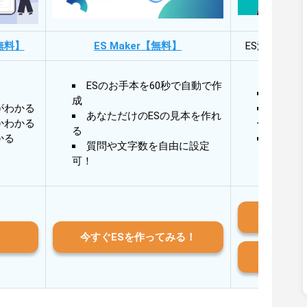
無料】
ES Maker【無料】
ES添削・面
ESのお手本を60秒で自動で作
30秒
成
がわかる
30秒
あなただけのESの見本を作れ
かわかる
作成
る
かる
AIと
質問や文字数を自由に設定
る
可！
iO
今すぐESを作ってみる！
And