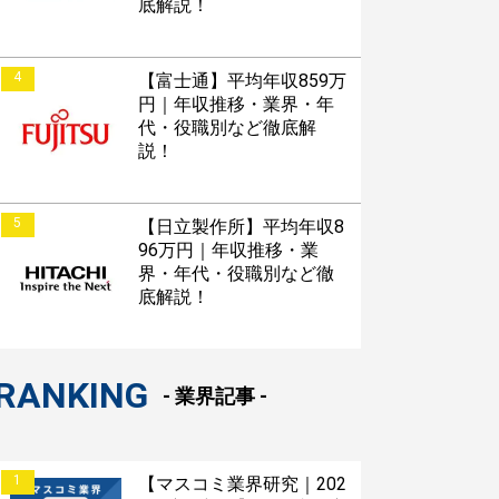
底解説！
4
【富士通】平均年収859万
円｜年収推移・業界・年
代・役職別など徹底解
説！
5
【日立製作所】平均年収8
96万円｜年収推移・業
界・年代・役職別など徹
底解説！
RANKING
- 業界記事 -
1
【マスコミ業界研究｜202