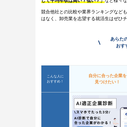
して平均年収は高い？低い？」
など様々
競合他社との比較や業界ランキングなど
はなく、卸売業を志望する就活生はぜひ
あらた
\
おす
自分に合った企業を
こんな人に
おすすめ！
見つけたい！