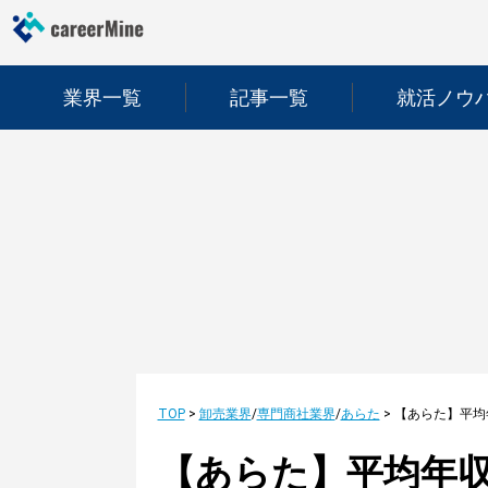
業界一覧
記事一覧
就活ノウ
TOP
>
卸売業界
/
専門商社業界
/
あらた
>
【あらた】平均年収