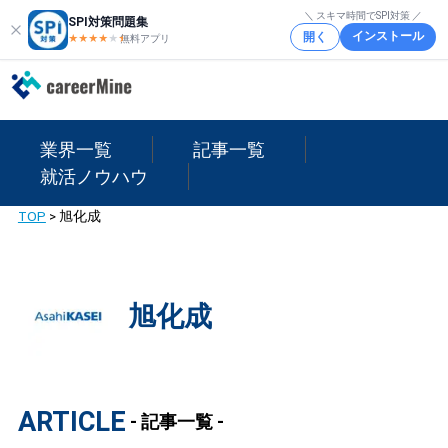
＼ スキマ時間でSPI対策 ／
SPI対策問題集
インストール
開く
★★★★
★
★
無料アプリ
業界一覧
記事一覧
就活ノウハウ
TOP
>
旭化成
旭化成
ARTICLE
- 記事一覧 -