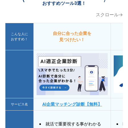
おすすめツール3選！
スクロール→
自分に合った企業を
こんな人に
おすすめ！
見つけたい！
AI企業マッチング診断【無料】
サービス名
就活で重要視する事がわかる
E