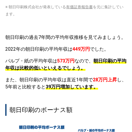
※ 朝日印刷株式会社が発表している
有価証券報告書
を元に集計してい
ます。
朝日印刷の過去7年間の平均年収推移を見てみましょう。
2022年の朝日印刷の平均年収は
449万円
でした。
パルプ・紙の平均年収は
573万円
なので、
朝日印刷の平均
年収は比較的低いといえるでしょう。
また、朝日印刷の平均年収は直近1年間で
28万円
上昇
し、
5年前と比較すると
39万円
増加
しています。
朝日印刷のボーナス額