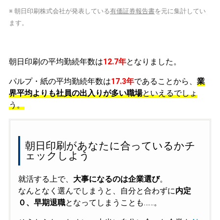
※ 朝日印刷株式会社が発表している
有価証券報告書
を元に集計してい
ます。
朝日印刷の平均勤続年数は
12.7年
となりました。
パルプ・紙の平均勤続年数は
17.3年
であることから、
業
界平均よりも社員の出入りが多い職場
といえるでしょ
う。
朝日印刷があなたに合っているかチ
ェックしよう
就活する上で、
大事になるのは企業選び
。
なんとなく選んでしまうと、自分と合わずに
内定
０、早期退職
となってしまうことも……。