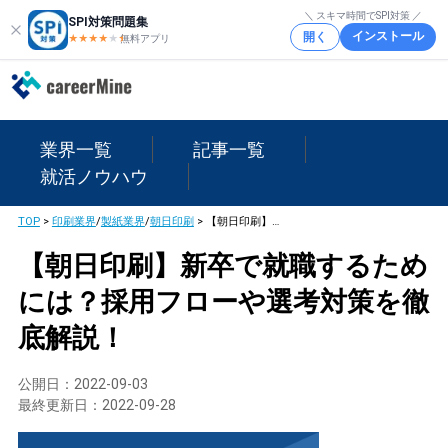
＼ スキマ時間でSPI対策 ／
SPI対策問題集
インストール
開く
★★★★
★
★
無料アプリ
業界一覧
記事一覧
就活ノウハウ
TOP
>
印刷業界
/
製紙業界
/
朝日印刷
>
【朝日印刷】新卒で就職するためには？採用フローや選考対策を徹底解説！
【朝日印刷】新卒で就職するため
には？採用フローや選考対策を徹
底解説！
公開日：
2022-09-03
最終更新日：
2022-09-28