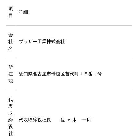
項
詳細
目
会
社
ブラザー工業株式会社
名
所
在
愛知県名古屋市瑞穂区苗代町１５番１号
地
代
表
取
締
代表取締役社長 佐 々 木 一 郎
役
社