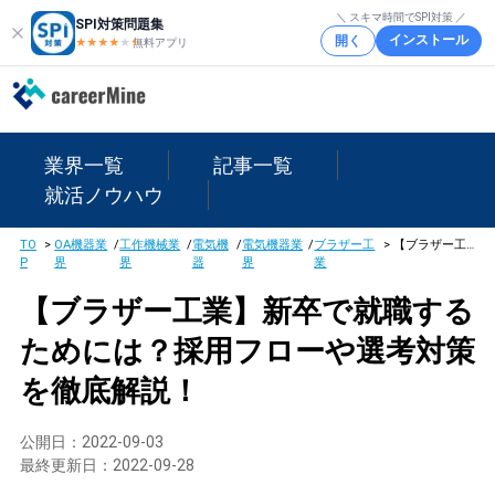
＼ スキマ時間でSPI対策 ／
SPI対策問題集
インストール
開く
★★★★
★
★
無料アプリ
業界一覧
記事一覧
就活ノウハウ
TO
>
OA機器業
/
工作機械業
/
電気機
/
電気機器業
/
ブラザー工
>
【ブラザー工業】新卒で就職するためには？採用フローや選考対策を徹底解説！
P
界
界
器
界
業
【ブラザー工業】新卒で就職する
ためには？採用フローや選考対策
を徹底解説！
公開日：
2022-09-03
最終更新日：
2022-09-28