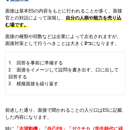
面接は基本ESの内容をもとに行われることが多く、面接
官との対話によって深堀し、
自分の人柄や能力を売り込
む場です。
面接の種類や回数などは企業によって左右されますが、
面接対策として行うべきことは大きく
3つ
になります。
1. 回答を事前に準備する
2.
面接をイメージして設問を書き出す、口に出して
回答する
3. 模擬面接を繰り返す
前述した通り、面接で聞かれることの入り口はESに記載
した内容になります。
特に
「志望動機」「自己PR」「ガクチカ（学生時代に頑