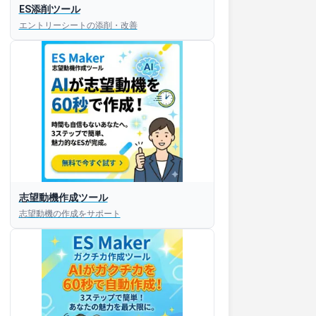
ES添削ツール
エントリーシートの添削・改善
志望動機作成ツール
志望動機の作成をサポート
すぐESを
してほしい！