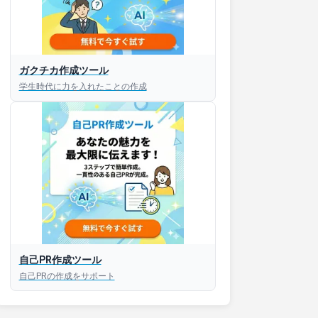
ガクチカ作成ツール
接対策アプリ【無料】
学生時代に力を入れたことの作成
以内にあなたのESを添削
以内にあなただけのESを
対話して面接練習ができ
S版はこちら
自己PR作成ツール
自己PRの作成をサポート
roid版はこちら