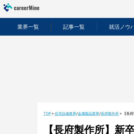
業界一覧
記事一覧
就活ノウ
TOP
>
住宅設備業界
/
金属製品業界
/
長府製作所
>
【長府製作所】新