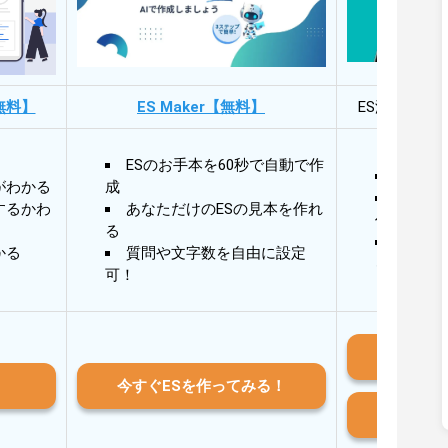
無料】
ES Maker【無料】
ES添削・面
ESのお手本を60秒で自動で作
30秒
がわかる
成
30秒
するかわ
あなただけのESの見本を作れ
作成
る
AIと
かる
質問や文字数を自由に設定
る
可！
iO
今すぐESを作ってみる！
And