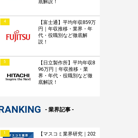
底解説！
4
【富士通】平均年収859万
円｜年収推移・業界・年
代・役職別など徹底解
説！
5
【日立製作所】平均年収8
96万円｜年収推移・業
界・年代・役職別など徹
底解説！
RANKING
- 業界記事 -
1
【マスコミ業界研究｜202