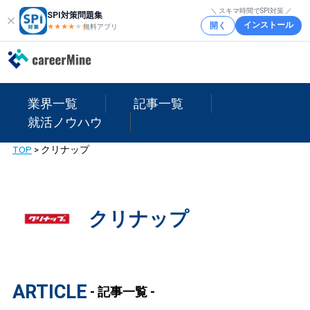
＼ スキマ時間でSPI対策 ／
SPI対策問題集
インストール
開く
★★★★
★
★
無料アプリ
業界一覧
記事一覧
就活ノウハウ
TOP
>
クリナップ
クリナップ
ARTICLE
- 記事一覧 -