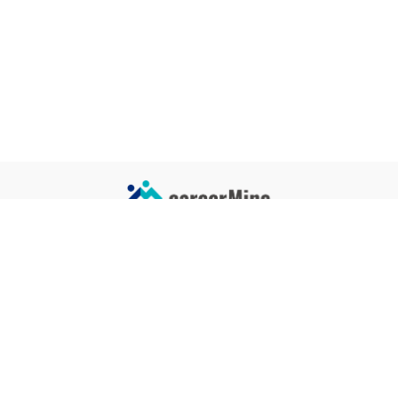
サイトコンテンツ
サイト情報
業界一覧
運営会社
企業一覧
プライバシーポリシー
タグ一覧
記事制作ポリシー
監修者メッセージ
編集部紹介
よくある質問