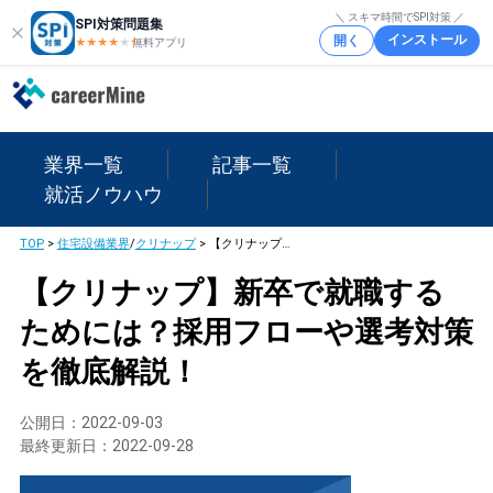
＼ スキマ時間でSPI対策 ／
SPI対策問題集
インストール
開く
★★★★
★
★
無料アプリ
業界一覧
記事一覧
就活ノウハウ
TOP
>
住宅設備業界
/
クリナップ
>
【クリナップ】新卒で就職するためには？採用フローや選考対策を徹底解説！
【クリナップ】新卒で就職する
ためには？採用フローや選考対策
を徹底解説！
公開日：
2022-09-03
最終更新日：
2022-09-28