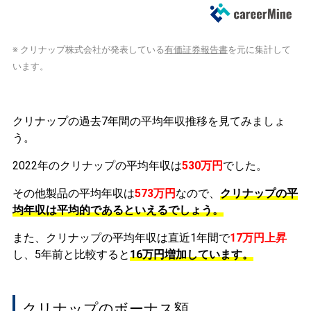
※ クリナップ株式会社が発表している
有価証券報告書
を元に集計して
います。
クリナップの過去7年間の平均年収推移を見てみましょ
う。
2022年のクリナップの平均年収は
530万円
でした。
その他製品の平均年収は
573万円
なので、
クリナップの平
均年収は平均的であるといえるでしょう。
また、クリナップの平均年収は直近1年間で
17万円
上昇
し、5年前と比較すると
16万円
増加
しています。
クリナップのボーナス額