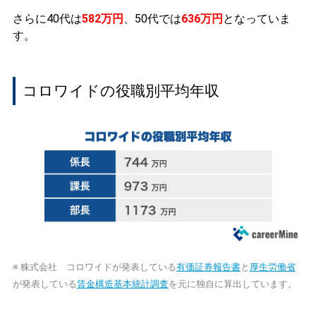
さらに40代は
582万円
、50代では
636万円
となっていま
す。
コロワイドの役職別平均年収
※ 株式会社 コロワイドが発表している
有価証券報告書
と
厚生労働省
が発表している
賃金構造基本統計調査
を元に独自に算出しています。