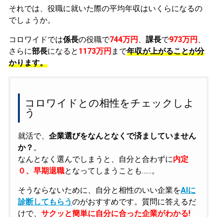
それでは、役職に就いた際の平均年収はいくらになるの
でしょうか。
コロワイドでは
係長
の役職で
744万円
、
課長
で
973万円
、
さらに
部長
になると
1173万円
まで
年収が上がることが分
かります。
コロワイドとの相性をチェックしよ
う
就活で、
企業選びをなんとなくで済ましていません
か？
。
なんとなく選んでしまうと、自分と合わずに
内定
０、早期退職
となってしまうことも……。
そうならないために、自分と相性のいい企業を
AIに
診断してもらう
のがおすすめです。質問に答えるだ
けで、
サクッと簡単に自分に合った企業がわかる!