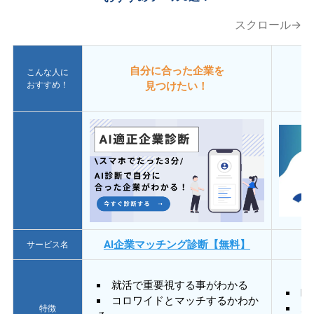
スクロール→
自分に合った企業を
こんな人に
おすすめ！
見つけたい！
AI企業マッチング診断【無料】
サービス名
就活で重要視する事がわかる
E
コロワイドとマッチするかわか
あ
特徴