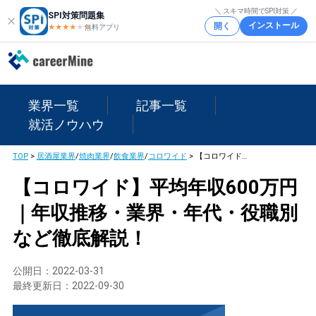
＼ スキマ時間でSPI対策 ／
SPI対策問題集
インストール
開く
★★★★
★
★
無料アプリ
業界一覧
記事一覧
就活ノウハウ
TOP
>
居酒屋業界
/
焼肉業界
/
飲食業界
/
コロワイド
>
【コロワイド】平均年収600万円｜年収推移・業界・年代・役職別など徹底解説！
【コロワイド】平均年収600万円
｜年収推移・業界・年代・役職別
など徹底解説！
公開日：
2022-03-31
最終更新日：
2022-09-30