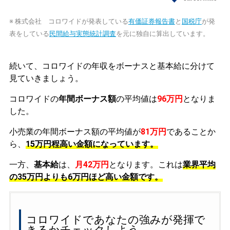
※ 株式会社 コロワイドが発表している
有価証券報告書
と
国税庁
が発
表をしている
民間給与実態統計調査
を元に独自に算出しています。
続いて、コロワイドの年収をボーナスと基本給に分けて
見ていきましょう。
コロワイドの
年間ボーナス額
の平均値は
96万円
となりま
した。
小売業の年間ボーナス額の平均値が
81万円
であることか
ら、
15万円程高い金額になっています。
一方、
基本給
は、
月42万円
となります。これは
業界平均
の
35万円よりも6万円ほど高い金額です。
コロワイドであなたの強みが発揮で
きるかチェックしよう