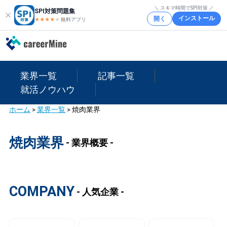
＼ スキマ時間でSPI対策 ／
SPI対策問題集
インストール
開く
★★★★
★
★
無料アプリ
業界一覧
記事一覧
就活ノウハウ
ホーム
>
業界一覧
>
焼肉業界
焼肉業界
- 業界概要 -
COMPANY
- 人気企業 -