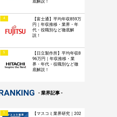
底解説！
4
【富士通】平均年収859万
円｜年収推移・業界・年
代・役職別など徹底解
説！
5
【日立製作所】平均年収8
96万円｜年収推移・業
界・年代・役職別など徹
底解説！
RANKING
- 業界記事 -
1
【マスコミ業界研究｜202