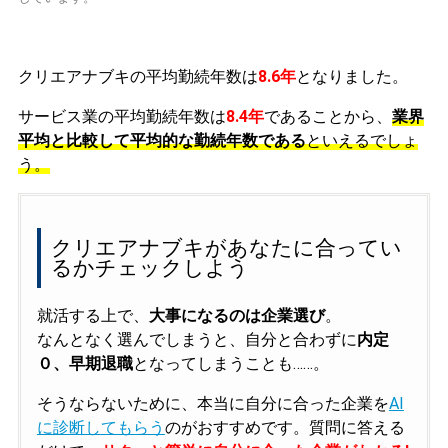
クリエアナブキの平均勤続年数は
8.6年
となりました。
サービス業の平均勤続年数は
8.4年
であることから、
業界
平均と比較して平均的な勤続年数である
といえるでしょ
う。
クリエアナブキがあなたに合ってい
るかチェックしよう
就活する上で、
大事になるのは企業選び
。
なんとなく選んでしまうと、自分と合わずに
内定
０、早期退職
となってしまうことも……。
そうならないために、本当に自分に合った企業を
AI
に診断してもらう
のがおすすめです。質問に答える