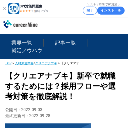
＼ スキマ時間でSPI対策 ／
SPI対策問題集
インストール
開く
★★★★
★
★
無料アプリ
業界一覧
記事一覧
就活ノウハウ
TOP
>
人材派遣業界
/
クリエアナブキ
>
【クリエアナブキ】新卒で就職するためには？採用フローや選考対策を徹底解説！
【クリエアナブキ】新卒で就職
するためには？採用フローや選
考対策を徹底解説！
公開日：
2022-09-03
最終更新日：
2022-09-28