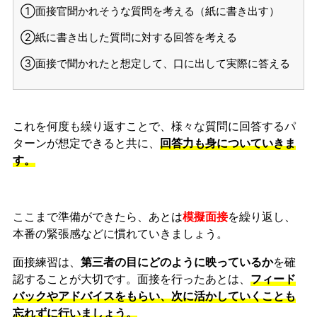
①面接官聞かれそうな質問を考える（紙に書き出す）
②紙に書き出した質問に対する回答を考える
③面接で聞かれたと想定して、口に出して実際に答える
これを何度も繰り返すことで、様々な質問に回答するパ
ターンが想定できると共に、
回答力も身についていきま
す。
ここまで準備ができたら、あとは
模擬面接
を繰り返し、
本番の緊張感などに慣れ
ていきましょう。
面接練習は、
第三者の目にどのように映っているか
を確
認することが大切です。面接を行ったあとは、
フィード
バックやアドバイスをもらい、次に活かしていくことも
忘れずに行いましょう。