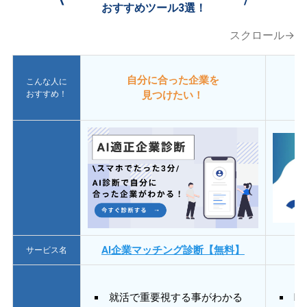
おすすめツール3選！
スクロール→
自分に合った企業を
こんな人に
おすすめ！
見つけたい！
AI企業マッチング診断【無料】
サービス名
就活で重要視する事がわかる
E