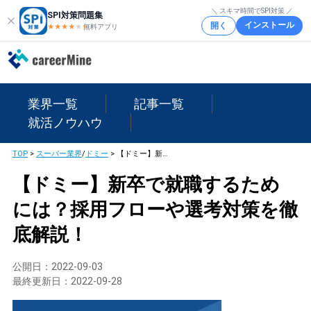
＼ スキマ時間でSPI対策 ／
SPI対策問題集
インストール
開く
★★★★
★
★
無料アプリ
業界一覧
記事一覧
就活ノウハウ
TOP
>
スーパー業界
/
ドミー
>
【ドミー】新卒で就職するためには？採用フローや選考対策を徹底解説！
【ドミー】新卒で就職するため
には？採用フローや選考対策を徹
底解説！
公開日：
2022-09-03
最終更新日：
2022-09-28