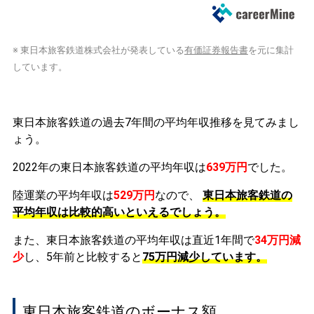
※ 東日本旅客鉄道株式会社が発表している
有価証券報告書
を元に集計
しています。
東日本旅客鉄道の過去7年間の平均年収推移を見てみまし
ょう。
2022年の東日本旅客鉄道の平均年収は
639万円
でした。
陸運業の平均年収は
529万円
なので、
東日本旅客鉄道の
平均年収は比較的高いといえるでしょう。
また、東日本旅客鉄道の平均年収は直近1年間で
34万円
減
少
し、5年前と比較すると
75万円
減少
しています。
東日本旅客鉄道のボーナス額