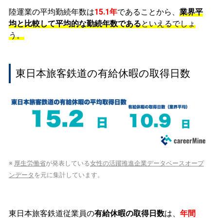
陸運業の平均勤続年数は
15.1年
であることから、
業界平
均と比較して平均的な勤続年数である
といえるでしょ
う。
東日本旅客鉄道の有給休暇の取得日数
※
厚生労働省
が発表している
女性の活躍推進企業データベースオープ
ンデータ
を元に集計しています。
東日本旅客鉄道従業員の
有給休暇の取得日数
は、
年間