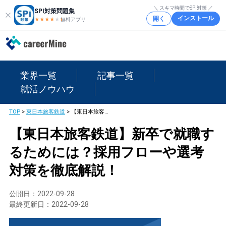
＼ スキマ時間でSPI対策 ／
SPI対策問題集
インストール
開く
★★★★
★
★
無料アプリ
業界一覧
記事一覧
就活ノウハウ
TOP
>
東日本旅客鉄道
>
【東日本旅客鉄道】新卒で就職するためには？採用フローや選考対策を徹底解説！
【東日本旅客鉄道】新卒で就職す
るためには？採用フローや選考
対策を徹底解説！
公開日：
2022-09-28
最終更新日：
2022-09-28