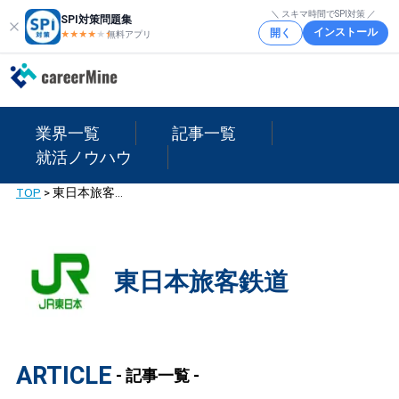
＼ スキマ時間でSPI対策 ／
SPI対策問題集
インストール
開く
★★★★
★
★
無料アプリ
業界一覧
記事一覧
就活ノウハウ
TOP
>
東日本旅客鉄道
東日本旅客鉄道
ARTICLE
- 記事一覧 -