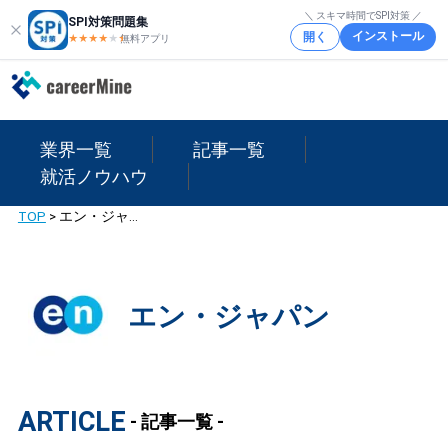
＼ スキマ時間でSPI対策 ／
SPI対策問題集
インストール
開く
★★★★
★
★
無料アプリ
業界一覧
記事一覧
就活ノウハウ
TOP
>
エン・ジャパン
エン・ジャパン
ARTICLE
- 記事一覧 -