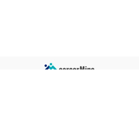
サイトコンテンツ
サイト情報
業界一覧
運営会社
企業一覧
プライバシーポリシー
タグ一覧
記事制作ポリシー
監修者メッセージ
編集部紹介
よくある質問