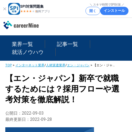
＼ スキマ時間でSPI対策 ／
SPI対策問題集
インストール
開く
★★★★
★
★
無料アプリ
業界一覧
記事一覧
就活ノウハウ
TOP
>
インターネット業界
/
人材派遣業界
/
エン・ジャパン
>
【エン・ジャパン】新卒で就職するためには？採用フローや選考対策を徹底解説！
【エン・ジャパン】新卒で就職
するためには？採用フローや選
考対策を徹底解説！
公開日：
2022-09-03
最終更新日：
2022-09-28