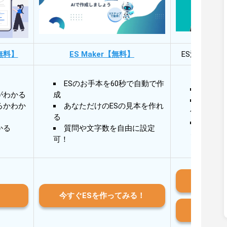
無料】
ES Maker【無料】
ES添削・面
ESのお手本を60秒で自動で作
30秒
がわかる
成
30秒
るかわか
あなただけのESの見本を作れ
作成
る
AIと
かる
質問や文字数を自由に設定
る
可！
iO
今すぐESを作ってみる！
And