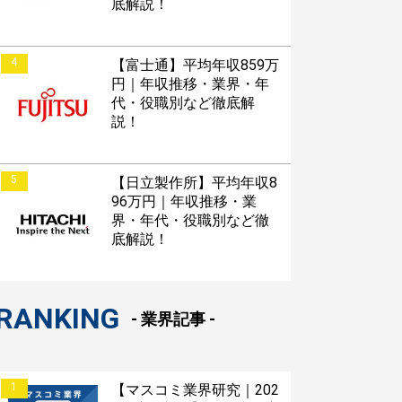
底解説！
4
【富士通】平均年収859万
円｜年収推移・業界・年
代・役職別など徹底解
説！
5
【日立製作所】平均年収8
96万円｜年収推移・業
界・年代・役職別など徹
底解説！
RANKING
- 業界記事 -
1
【マスコミ業界研究｜202