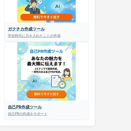
ガクチカ作成ツール
接対策アプリ【無料】
学生時代に力を入れたことの作成
以内にあなたのESを添削
以内にあなただけのESを
対話して面接練習ができ
S版はこちら
自己PR作成ツール
自己PRの作成をサポート
roid版はこちら