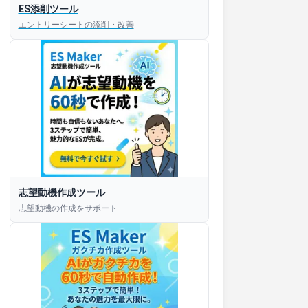
ES添削ツール
エントリーシートの添削・改善
志望動機作成ツール
志望動機の作成をサポート
すぐESを
してほしい！