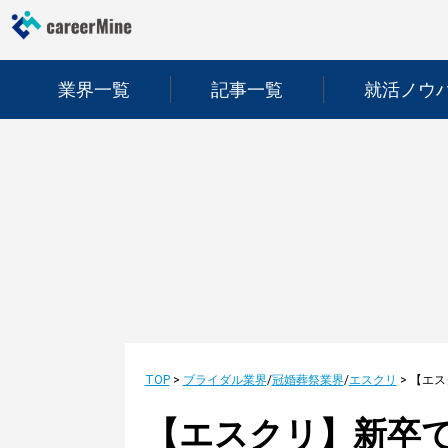
業界一覧
記事一覧
就活ノウ
TOP
>
ブライダル業界
/
冠婚葬祭業界
/
エスクリ
>
【エスクリ】新卒