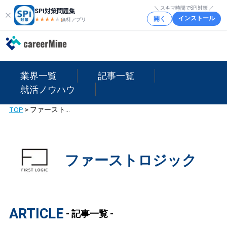
＼ スキマ時間でSPI対策 ／
SPI対策問題集
インストール
開く
★★★★
★
★
無料アプリ
業界一覧
記事一覧
就活ノウハウ
TOP
>
ファーストロジック
ファーストロジック
ARTICLE
- 記事一覧 -