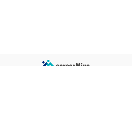
サイトコンテンツ
サイト情報
業界一覧
運営会社
企業一覧
プライバシーポリシー
タグ一覧
記事制作ポリシー
監修者メッセージ
編集部紹介
よくある質問