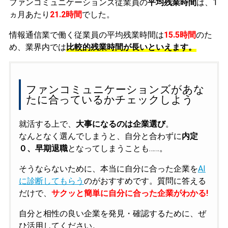
ファンコミュニケーションズ従業員の
平均残業時間
は、1
ヵ月あたり
21.2時間
でした。
情報通信業で働く従業員の平均残業時間は
15.5時間
のた
め、業界内では
比較的残業時間が長いといえます。
ファンコミュニケーションズがあな
たに合っているかチェックしよう
就活する上で、
大事になるのは企業選び
。
なんとなく選んでしまうと、自分と合わずに
内定
０、早期退職
となってしまうことも……。
そうならないために、本当に自分に合った企業を
AI
に診断してもらう
のがおすすめです。質問に答える
だけで、
サクッと簡単に自分に合った企業がわかる!
自分と相性の良い企業を発見・確認するために、ぜ
ひ活用してください。