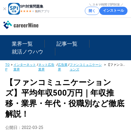
＼ スキマ時間でSPI対策 ／
SPI対策問題集
インストール
開く
★★★★
★
★
無料アプリ
業界一覧
記事一覧
就活ノウハウ
TO
>
インターネット
/
ネット広告
/
広告業
/
ファンコミュニケーシ
>
【ファンコミュニケーションズ】平均年収500万円｜年収推移・業界・年代・役職別など徹底解説！
P
業界
業界
界
ョンズ
【ファンコミュニケーション
ズ】平均年収500万円｜年収推
移・業界・年代・役職別など徹底
解説！
公開日：
2022-03-25