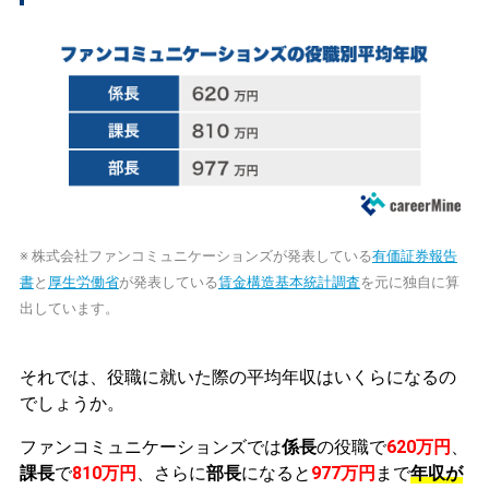
※ 株式会社ファンコミュニケーションズが発表している
有価証券報告
書
と
厚生労働省
が発表している
賃金構造基本統計調査
を元に独自に算
出しています。
それでは、役職に就いた際の平均年収はいくらになるの
でしょうか。
ファンコミュニケーションズでは
係長
の役職で
620万円
、
課長
で
810万円
、さらに
部長
になると
977万円
まで
年収が