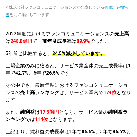
※ 株式会社ファンコミュニケーションズが発表している
有価証券報告
書
を元に集計しています。
2022年度におけるファンコミュニケーションズの
売上高
は
248.8億円
で、
前年度成長率
は
89.9%
でした。
5年前と比較すると、
34.5%減少しています。
上場企業のみに絞ると、サービス業全体の売上成長率は1
年で
42.7%
、5年で
26.5%
です。
その中でも、最新年度におけるファンコミュニケーショ
ンズの
売上高ランキング
は、サービス業内で
174位
となり
ます。
また、
純利益
は
17.5億円
となり、サービス業の
純利益ラ
ンキング
では
114位
となります。
上記より、純利益の成長率は1年で
86.6%
、5年で
86.6%
と