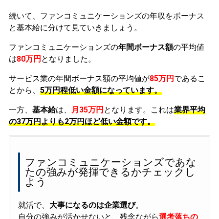
続いて、ファンコミュニケーションズの年収をボーナス
と基本給に分けて見ていきましょう。
ファンコミュニケーションズの
年間ボーナス額
の平均値
は
80万円
となりました。
サービス業の年間ボーナス額の平均値が
85万円
であるこ
とから、
5万円程低い金額になっています。
一方、
基本給
は、
月35万円
となります。これは
業界平均
の
37万円よりも2万円ほど低い金額です。
ファンコミュニケーションズであな
たの強みが発揮できるかチェックし
よう
就活で、
大事になるのは企業選び
。
自分の強みが活かせないと、残念ながら
選考落ちの