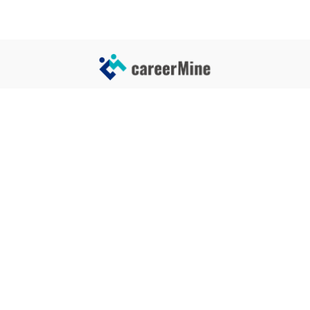
サイトコンテンツ
サイト情報
業界一覧
運営会社
企業一覧
プライバシーポリシー
タグ一覧
記事制作ポリシー
監修者メッセージ
編集部紹介
よくある質問
お問い合せ
関連サービス
おすすめ記事
就活タイムズ
【自己PRと長所の違い】効果的
な書き方と注意点を解説！｜例
年収チェッカー
文あり