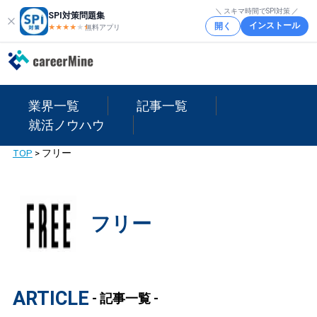
＼ スキマ時間でSPI対策 ／
SPI対策問題集
インストール
開く
★★★★
★
★
無料アプリ
業界一覧
記事一覧
就活ノウハウ
TOP
>
フリー
フリー
ARTICLE
- 記事一覧 -