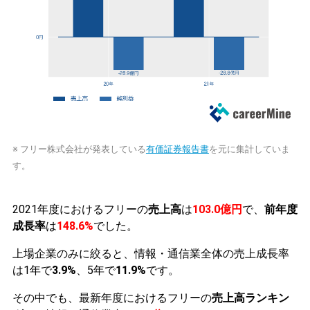
※ フリー株式会社が発表している
有価証券報告書
を元に集計していま
す。
2021年度におけるフリーの
売上高
は
103.0億円
で、
前年度
成長率
は
148.6%
でした。
上場企業のみに絞ると、情報・通信業全体の売上成長率
は1年で
3.9%
、5年で
11.9%
です。
その中でも、最新年度におけるフリーの
売上高ランキン