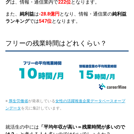
グ
は、情報・通信業内で
222位
となります。
また、
純利益
は
-28.8億円
となり、情報・通信業の
純利益
ランキング
では
547位
となります。
フリーの残業時間はどれくらい？
※
厚生労働省
が発表している
女性の活躍推進企業データベースオープ
ンデータ
を元に集計しています。
就活生の中には
「平均年収が高い＝残業時間が多いので