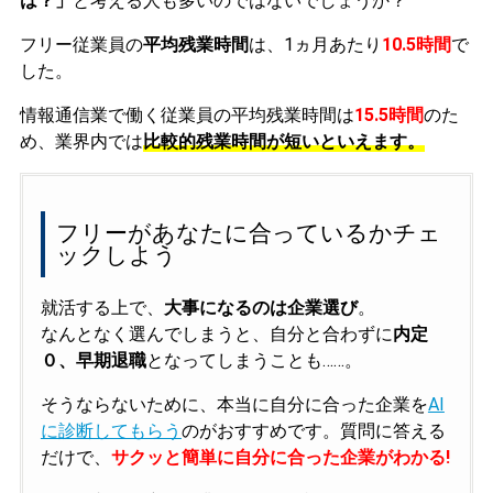
は？」
と考える人も多いのではないでしょうか？
フリー従業員の
平均残業時間
は、1ヵ月あたり
10.5時間
で
した。
情報通信業で働く従業員の平均残業時間は
15.5時間
のた
め、業界内では
比較的残業時間が短いといえます。
フリーがあなたに合っているかチェ
ックしよう
就活する上で、
大事になるのは企業選び
。
なんとなく選んでしまうと、自分と合わずに
内定
０、早期退職
となってしまうことも……。
そうならないために、本当に自分に合った企業を
AI
に診断してもらう
のがおすすめです。質問に答える
だけで、
サクッと簡単に自分に合った企業がわかる!