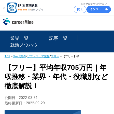
＼ スキマ時間でSPI対策 ／
SPI対策問題集
インストール
開く
★★★★
★
★
無料アプリ
業界一覧
記事一覧
就活ノウハウ
TOP
>
SaaS業界
/
ソフトウェア業界
/
フリー
>
【フリー】平均年収705万円｜年収推移・業界・年代・役職別など徹底解説！
【フリー】平均年収705万円｜年
収推移・業界・年代・役職別など
徹底解説！
公開日：
2022-03-31
最終更新日：
2022-09-29