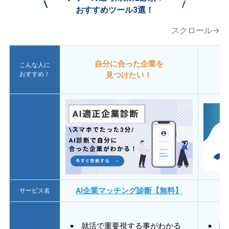
\
/
おすすめツール3選！
スクロール→
自分に合った企業を
こんな人に
おすすめ！
見つけたい！
AI企業マッチング診断【無料】
サービス名
就活で重要視する事がわかる
E