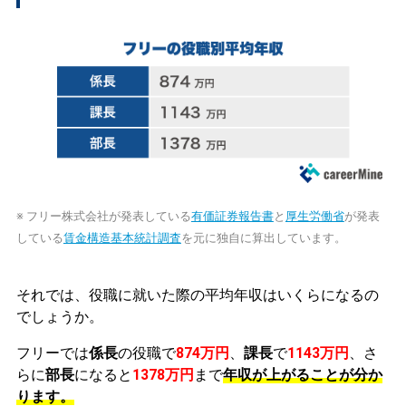
※ フリー株式会社が発表している
有価証券報告書
と
厚生労働省
が発表
している
賃金構造基本統計調査
を元に独自に算出しています。
それでは、役職に就いた際の平均年収はいくらになるの
でしょうか。
フリーでは
係長
の役職で
874万円
、
課長
で
1143万円
、さ
らに
部長
になると
1378万円
まで
年収が上がることが分か
ります。