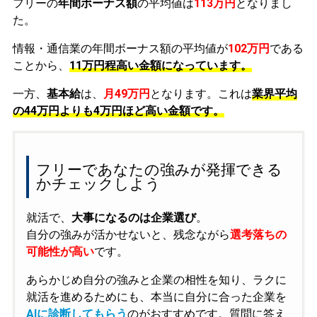
フリーの
年間ボーナス額
の平均値は
113万円
となりまし
た。
情報・通信業の年間ボーナス額の平均値が
102万円
である
ことから、
11万円程高い金額になっています。
一方、
基本給
は、
月49万円
となります。これは
業界平均
の
44万円よりも4万円ほど高い金額です。
フリーであなたの強みが発揮できる
かチェックしよう
就活で、
大事になるのは企業選び
。
自分の強みが活かせないと、残念ながら
選考落ちの
可能性が高い
です。
あらかじめ自分の強みと企業の相性を知り、ラクに
就活を進めるためにも、本当に自分に合った企業を
AIに診断してもらう
のがおすすめです。質問に答え