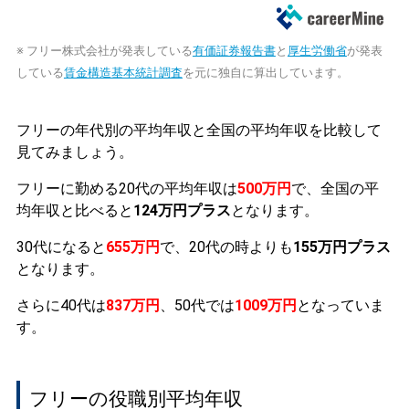
※ フリー株式会社が発表している
有価証券報告書
と
厚生労働省
が発表
している
賃金構造基本統計調査
を元に独自に算出しています。
フリーの年代別の平均年収と全国の平均年収を比較して
見てみましょう。
フリーに勤める20代の平均年収は
500万円
で、全国の平
均年収と比べると
124万円プラス
となります。
30代になると
655万円
で、20代の時よりも
155万円プラス
となります。
さらに40代は
837万円
、50代では
1009万円
となっていま
す。
フリーの役職別平均年収