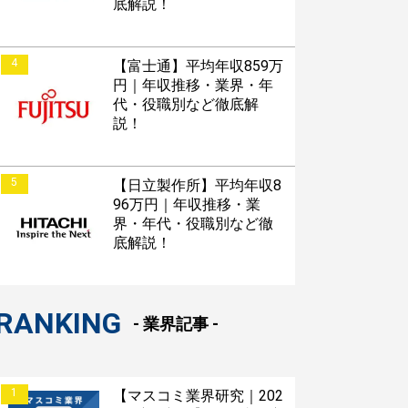
底解説！
4
【富士通】平均年収859万
円｜年収推移・業界・年
代・役職別など徹底解
説！
5
【日立製作所】平均年収8
96万円｜年収推移・業
界・年代・役職別など徹
底解説！
RANKING
- 業界記事 -
1
【マスコミ業界研究｜202