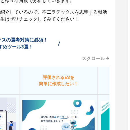
など様々な角度で分析していきます。
も紹介しているので、不二ラテックスを志望する就活
活生はぜひチェックしてみてください！
クスの選考対策に必須！
/
すめツール3選！
スクロール→
評価されるESを
今
簡単に作成したい！
添削