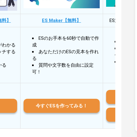
無料】
ES Maker【無料】
ES添削・面
ESのお手本を60秒で自動で作
30秒
がわかる
成
30秒
ッチする
あなただけのESの見本を作れ
作成
る
AIと
かる
質問や文字数を自由に設定
る
可！
iO
今すぐESを作ってみる！
And