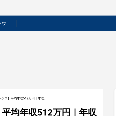
ハウ
【不二ラテックス】平均年収512万円｜年収推移・業界・年代・役職別など徹底解説！
平均年収512万円｜年収