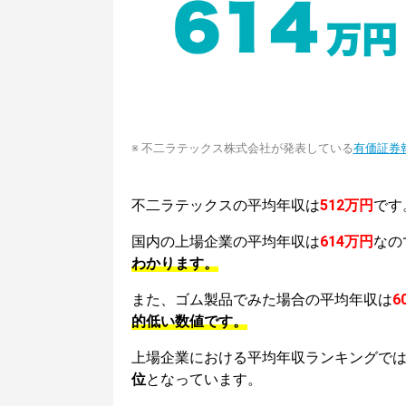
※ 不二ラテックス株式会社が発表している
有価証券
不二ラテックスの平均年収は
512万円
です
国内の上場企業の平均年収は
614万円
なの
わかります。
また、ゴム製品でみた場合の平均年収は
6
的低い数値です。
上場企業における平均年収ランキングで
位
となっています。