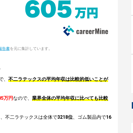
報告書
を元に集計しています。
。
で、
不二ラテックスの平均年収は比較的低いことが
05万円
なので、
業界全体の平均年収に比べても比較
は、不二ラテックスは全体で
3218位
、ゴム製品内で
16