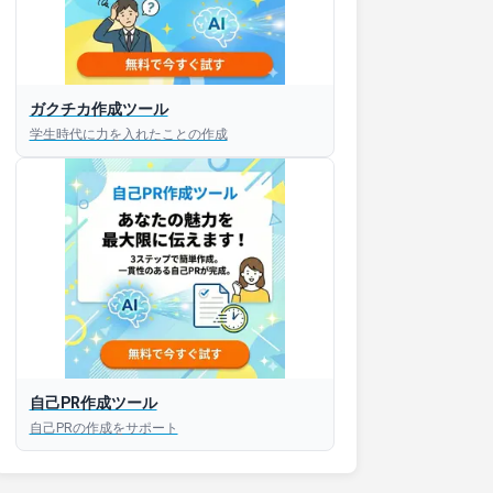
接対策アプリ【無料】
ガクチカ作成ツール
学生時代に力を入れたことの作成
以内にあなたのESを添削
以内にあなただけのESを
対話して面接練習ができ
S版はこちら
自己PR作成ツール
roid版はこちら
自己PRの作成をサポート