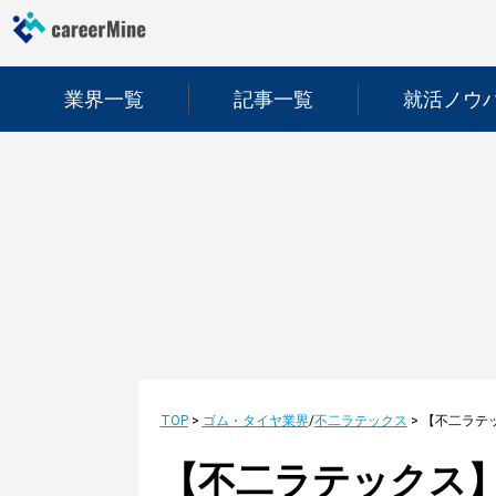
業界一覧
記事一覧
就活ノウ
TOP
>
ゴム・タイヤ業界
/
不二ラテックス
>
【不二ラテックス】