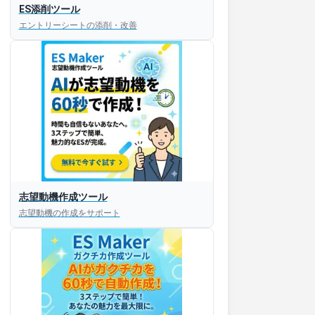
ES添削ツール
エントリーシートの添削・改善
すぐESを
志望動機作成ツール
してほしい！
志望動機の作成をサポート