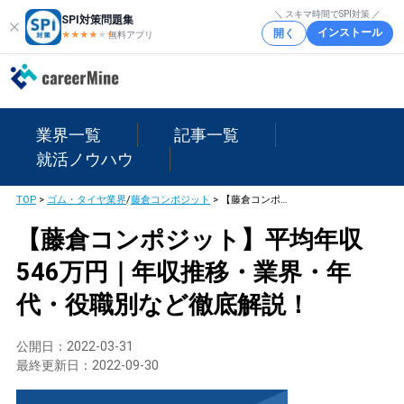
＼ スキマ時間でSPI対策 ／
SPI対策問題集
インストール
開く
★★★★
★
★
無料アプリ
業界一覧
記事一覧
就活ノウハウ
TOP
>
ゴム・タイヤ業界
/
藤倉コンポジット
>
【藤倉コンポジット】平均年収546万円｜年収推移・業界・年代・役職別など徹底解説！
【藤倉コンポジット】平均年収
546万円｜年収推移・業界・年
代・役職別など徹底解説！
公開日：
2022-03-31
最終更新日：
2022-09-30