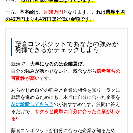
から、
10万円程低い金額になっています。
一方、
基本給
は、
月38万円
となります。これは
業界平均
の
42万円よりも4万円ほど低い金額です。
藤倉コンポジットであなたの強みが
発揮できるかチェックしよう
就活で、
大事になるのは企業選び
。
自分の強みが活かせないと、残念ながら
選考落ちの
可能性が高い
です。
あらかじめ自分の強みと企業の相性を知り、ラクに
就活を進めるためにも、本当に自分に合った企業を
AIに診断してもらう
のがおすすめです。質問に答え
るだけで、
サクッと簡単に自分に合った企業がわか
る!
藤倉コンポジットが自分に合った企業か知るため