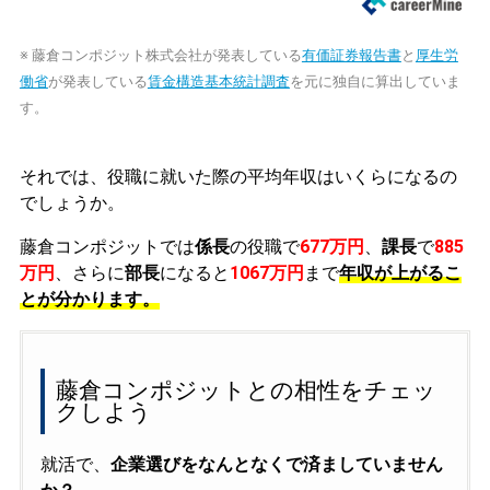
※ 藤倉コンポジット株式会社が発表している
有価証券報告書
と
厚生労
働省
が発表している
賃金構造基本統計調査
を元に独自に算出していま
す。
それでは、役職に就いた際の平均年収はいくらになるの
でしょうか。
藤倉コンポジットでは
係長
の役職で
677万円
、
課長
で
885
万円
、さらに
部長
になると
1067万円
まで
年収が上がるこ
とが分かります。
藤倉コンポジットとの相性をチェッ
クしよう
就活で、
企業選びをなんとなくで済ましていません