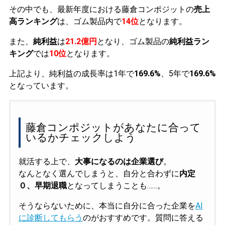
その中でも、最新年度における藤倉コンポジットの
売上
高ランキング
は、ゴム製品内で
14位
となります。
また、
純利益
は
21.2億円
となり、ゴム製品の
純利益ラン
キング
では
10位
となります。
上記より、純利益の成長率は1年で
169.6%
、5年で
169.6%
となっています。
藤倉コンポジットがあなたに合って
いるかチェックしよう
就活する上で、
大事になるのは企業選び
。
なんとなく選んでしまうと、自分と合わずに
内定
０、早期退職
となってしまうことも……。
そうならないために、本当に自分に合った企業を
AI
に診断してもらう
のがおすすめです。質問に答える