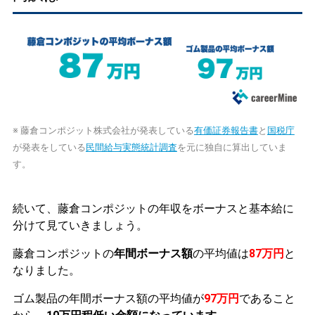
※ 藤倉コンポジット株式会社が発表している
有価証券報告書
と
国税庁
が発表をしている
民間給与実態統計調査
を元に独自に算出していま
す。
続いて、藤倉コンポジットの年収をボーナスと基本給に
分けて見ていきましょう。
藤倉コンポジットの
年間ボーナス額
の平均値は
87万円
と
なりました。
ゴム製品の年間ボーナス額の平均値が
97万円
であること