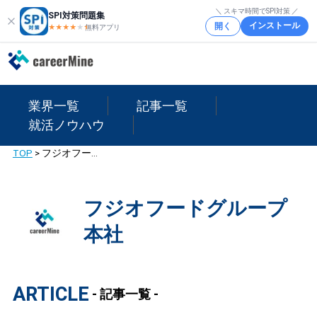
＼ スキマ時間でSPI対策 ／
SPI対策問題集
インストール
開く
★★★★
★
★
無料アプリ
業界一覧
記事一覧
就活ノウハウ
TOP
>
フジオフードグループ本社
フジオフードグループ
本社
ARTICLE
- 記事一覧 -