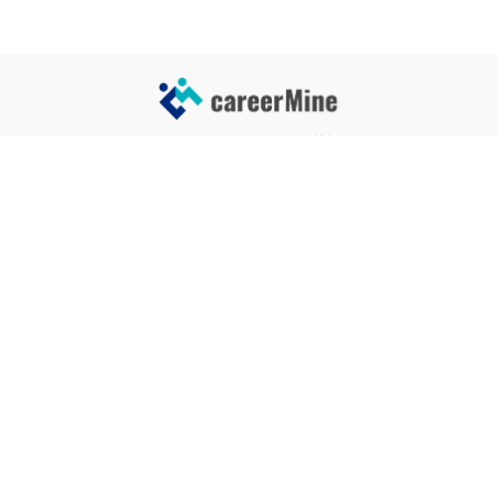
サイトコンテンツ
サイト情報
業界一覧
運営会社
企業一覧
プライバシーポリシー
タグ一覧
記事制作ポリシー
監修者メッセージ
編集部紹介
よくある質問
お問い合せ
関連サービス
おすすめ記事
就活タイムズ
【自己PRと長所の違い】効果的
な書き方と注意点を解説！｜例
年収チェッカー
文あり