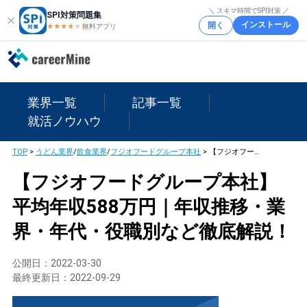
＼ スキマ時間でSPI対策 ／
SPI対策問題集
インストール
開く
★★★★
★
★
無料アプリ
業界一覧
記事一覧
就活ノウハウ
TOP
>
うどん業界
/
飲食業界
/
フジオフードグループ本社
>
【フジオフードグループ本社】平均年収588万円｜年収推移・業界・年代・役職別など徹底解説！
【フジオフードグループ本社】
平均年収588万円｜年収推移・業
界・年代・役職別など徹底解説！
公開日：
2022-03-30
最終更新日：
2022-09-29