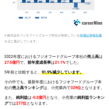
※ 株式会社フジオフードグループ本社が発表している
有価証券報告書
を元に集計しています。
2022年度におけるフジオフードグループ本社の
売上高
は
27.5億円
で、
前年度成長率
は
21.1%
でした。
5年前と比較すると、
91.9%減少しています。
その中でも、最新年度におけるフジオフードグループ本
社の
売上高ランキング
は、小売業内で
329位
となります。
また、
純利益
は
-0.2億円
となり、小売業の
純利益ランキン
グ
では
277位
となります。