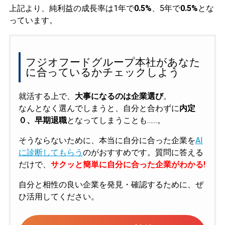
上記より、純利益の成長率は1年で
0.5%
、5年で
0.5%
とな
っています。
フジオフードグループ本社があなた
に合っているかチェックしよう
就活する上で、
大事になるのは企業選び
。
なんとなく選んでしまうと、自分と合わずに
内定
０、早期退職
となってしまうことも……。
そうならないために、本当に自分に合った企業を
AI
に診断してもらう
のがおすすめです。質問に答える
だけで、
サクッと簡単に自分に合った企業がわかる!
自分と相性の良い企業を発見・確認するために、ぜ
ひ活用してください。