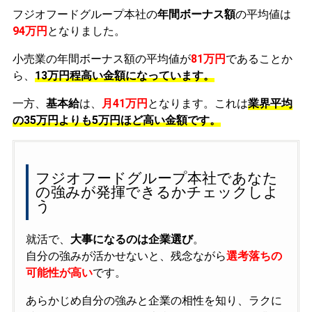
フジオフードグループ本社の
年間ボーナス額
の平均値は
94万円
となりました。
小売業の年間ボーナス額の平均値が
81万円
であることか
ら、
13万円程高い金額になっています。
一方、
基本給
は、
月41万円
となります。これは
業界平均
の
35万円よりも5万円ほど高い金額です。
フジオフードグループ本社であなた
の強みが発揮できるかチェックしよ
う
就活で、
大事になるのは企業選び
。
自分の強みが活かせないと、残念ながら
選考落ちの
可能性が高い
です。
あらかじめ自分の強みと企業の相性を知り、ラクに