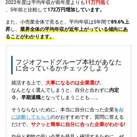
2022年度は平均年収が前年度よりも
11万円低く
、5年前と比較して
172万円増加しています。
また、小売業全体で見ると、平均年収は5年間で
89.6%上
昇
し、
業界全体の平均年収が近年上がっている傾向にあ
ることがわかります。
フジオフードグループ本社があなた
に合っているかチェックしよう
就活する上で、
大事になるのは企業選び
。
なんとなく選んでしまうと、自分と合わずに
内定
０、早期退職
となってしまうことも……。
そうならないために、本当に自分に合った企業を
AI
に診断してもらう
のがおすすめです。質問に答える
だけで、
サクッと簡単に自分に合った企業がわかる!
自分と相性の良い企業を発見・確認するために、ぜ