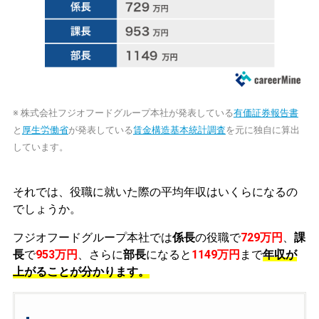
※ 株式会社フジオフードグループ本社が発表している
有価証券報告書
と
厚生労働省
が発表している
賃金構造基本統計調査
を元に独自に算出
しています。
それでは、役職に就いた際の平均年収はいくらになるの
でしょうか。
フジオフードグループ本社では
係長
の役職で
729万円
、
課
長
で
953万円
、さらに
部長
になると
1149万円
まで
年収が
上がることが分かります。