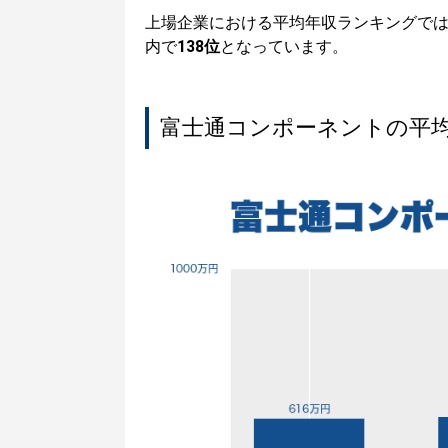
上場企業における平均年収ランキングで
内で
138位
となっています。
富士通コンポーネントの平