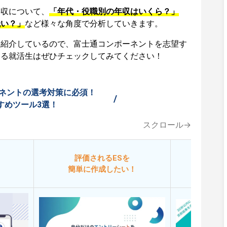
年収について、
「年代・役職別の年収はいくら？」
低い？」
など様々な角度で分析していきます。
も紹介しているので、富士通コンポーネントを志望す
する就活生はぜひチェックしてみてください！
ネントの選考対策に必須！
/
すめツール3選！
スクロール→
評価されるESを
今
簡単に作成したい！
添削