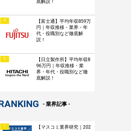
底解説！
4
【富士通】平均年収859万
円｜年収推移・業界・年
代・役職別など徹底解
説！
5
【日立製作所】平均年収8
96万円｜年収推移・業
界・年代・役職別など徹
底解説！
RANKING
- 業界記事 -
1
【マスコミ業界研究｜202