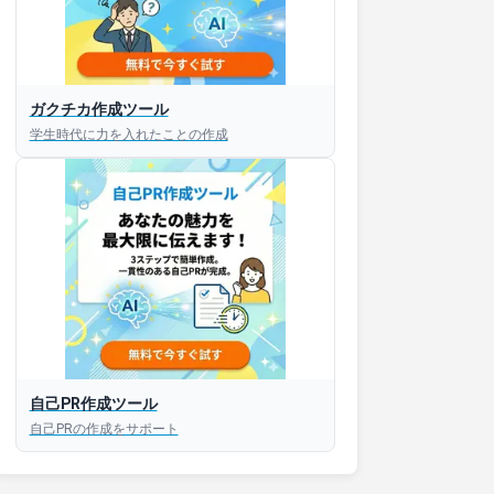
ガクチカ作成ツール
接対策アプリ【無料】
学生時代に力を入れたことの作成
以内にあなたのESを添削
以内にあなただけのESを
対話して面接練習ができ
S版はこちら
自己PR作成ツール
自己PRの作成をサポート
roid版はこちら