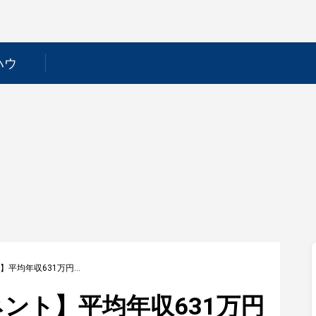
ハウ
【富士通コンポーネント】平均年収631万円｜年収推移・業界・年代・役職別など徹底解説！
ント】平均年収631万円