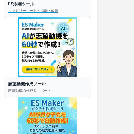
ES添削ツール
エントリーシートの添削・改善
志望動機作成ツール
志望動機の作成をサポート
すぐESを
してほしい！