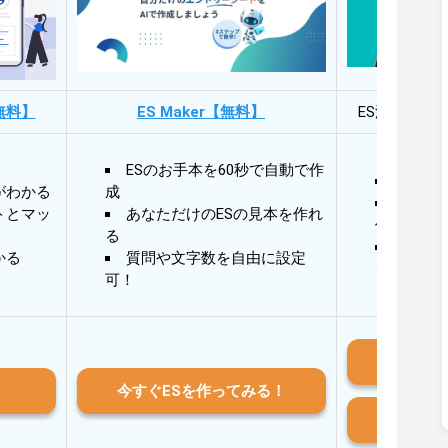
無料】
ES Maker【無料】
ES添削・面
ESのお手本を60秒で自動で作
30秒
がわかる
成
30秒
トとマッ
あなただけのESの見本を作れ
作成
る
AIと
かる
質問や文字数を自由に設定
る
可！
iO
今すぐESを作ってみる！
And