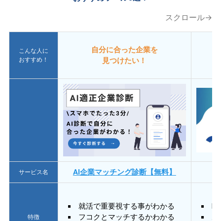
スクロール→
自分に合った企業を
こんな人に
おすすめ！
見つけたい！
AI企業マッチング診断【無料】
サービス名
就活で重要視する事がわかる
E
フコクとマッチするかわかる
あ
特徴