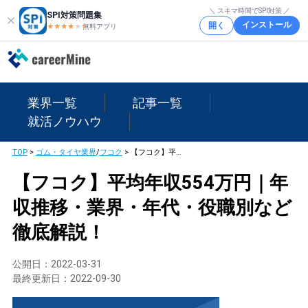
＼ スキマ時間でSPI対策 ／
SPI対策問題集
インストール
開く
★★★★
★
★
無料アプリ
業界一覧
記事一覧
就活ノウハウ
TOP
>
ゴム・タイヤ業界
/
フコク
>
【フコク】平均年収554万円｜年収推移・業界・年代・役職別など徹底解説！
【フコク】平均年収554万円｜年
収推移・業界・年代・役職別など
徹底解説！
公開日：
2022-03-31
最終更新日：
2022-09-30