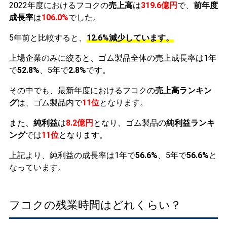
2022年度におけるフコクの
売上高
は
319.6億円
で、
前年度
成長率
は
106.0%
でした。
5年前と比較すると、
12.6%減少しています。
上場企業のみに絞ると、ゴム製品全体の売上成長率は1年
で
52.8%
、5年で
2.8%
です。
その中でも、最新年度におけるフコクの
売上高ランキン
グ
は、ゴム製品内で
11位
となります。
また、
純利益
は
8.2億円
となり、ゴム製品の
純利益ランキ
ング
では
11位
となります。
上記より、純利益の成長率は1年で
56.6%
、5年で
56.6%
と
なっています。
フコクの残業時間はどれくらい？