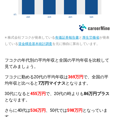
※ 株式会社フコクが発表している
有価証券報告書
と
厚生労働省
が発表
している
賃金構造基本統計調査
を元に独自に算出しています。
フコクの年代別の平均年収と全国の平均年収を比較して
見てみましょう。
フコクに勤める20代の平均年収は
369万円
で、全国の平
均年収と比べると
7万円マイナス
となります。
30代になると
455万円
で、20代の時よりも
86万円プラス
となります。
さらに40代は
536万円
、50代では
598万円
となっていま
す。