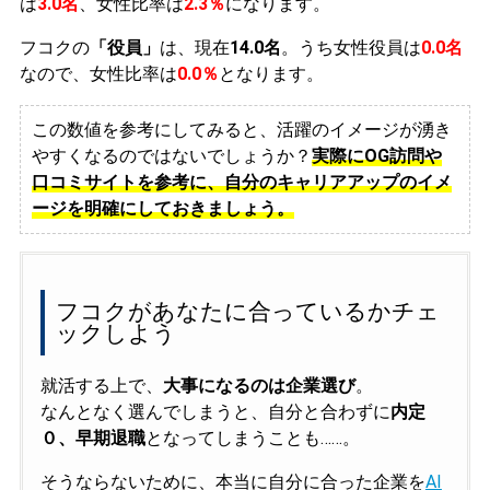
は
3.0名
、女性比率は
2.3％
になります。
フコクの
「役員」
は、現在
14.0名
。うち女性役員は
0.0名
なので、女性比率は
0.0％
となります。
この数値を参考にしてみると、活躍のイメージが湧き
やすくなるのではないでしょうか？
実際にOG訪問や
口コミサイトを参考に、自分のキャリアアップのイメ
ージを明確にしておきましょう。
フコクがあなたに合っているかチェ
ックしよう
就活する上で、
大事になるのは企業選び
。
なんとなく選んでしまうと、自分と合わずに
内定
０、早期退職
となってしまうことも……。
そうならないために、本当に自分に合った企業を
AI