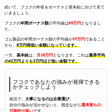
続いて、フコクの年収をボーナスと基本給に分けて見て
いきましょう。
フコクの
年間ボーナス額
の平均値は
89万円
となりまし
た。
ゴム製品の年間ボーナス額の平均値が
97万円
であること
から、
8万円程低い金額になっています。
一方、
基本給
は、
月38万円
となります。これは
業界平均
の
42万円よりも3万円ほど低い金額です。
フコクであなたの強みが発揮できる
かチェックしよう
就活で、
大事になるのは企業選び
。
自分の強みが活かせないと、残念ながら
選考落ちの
可能性が高い
です。