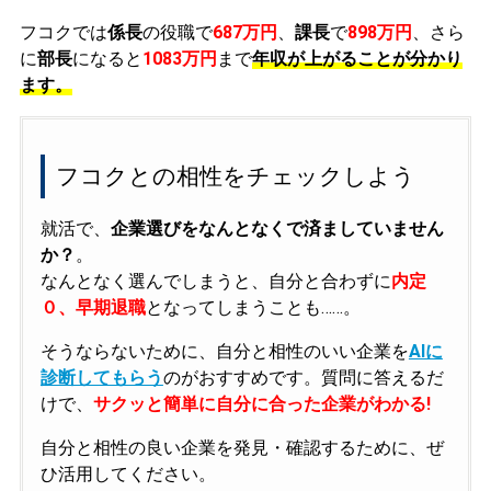
フコクでは
係長
の役職で
687万円
、
課長
で
898万円
、さら
に
部長
になると
1083万円
まで
年収が上がることが分かり
ます。
フコクとの相性をチェックしよう
就活で、
企業選びをなんとなくで済ましていません
か？
。
なんとなく選んでしまうと、自分と合わずに
内定
０、早期退職
となってしまうことも……。
そうならないために、自分と相性のいい企業を
AIに
診断してもらう
のがおすすめです。質問に答えるだ
けで、
サクッと簡単に自分に合った企業がわかる!
自分と相性の良い企業を発見・確認するために、ぜ
ひ活用してください。