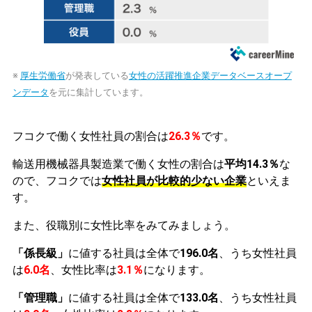
※
厚生労働省
が発表している
女性の活躍推進企業データベースオープ
ンデータ
を元に集計しています。
フコクで働く女性社員の割合は
26.3％
です。
輸送用機械器具製造業で働く女性の割合は
平均14.3％
な
ので、フコクでは
女性社員が比較的少ない企業
といえま
す。
また、役職別に女性比率をみてみましょう。
「係長級」
に値する社員は全体で
196.0名
、うち女性社員
は
6.0名
、女性比率は
3.1％
になります。
「管理職」
に値する社員は全体で
133.0名
、うち女性社員