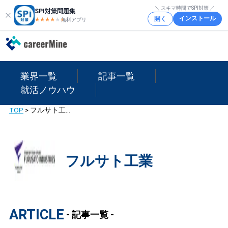
＼ スキマ時間でSPI対策 ／
SPI対策問題集
インストール
開く
★★★★
★
★
無料アプリ
業界一覧
記事一覧
就活ノウハウ
TOP
>
フルサト工業
フルサト工業
ARTICLE
- 記事一覧 -