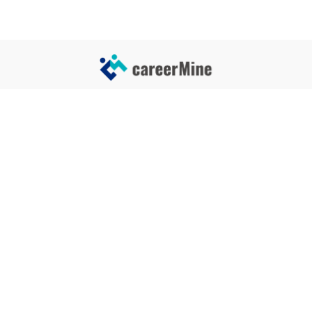
サイトコンテンツ
サイト情報
業界一覧
運営会社
企業一覧
プライバシーポリシー
タグ一覧
記事制作ポリシー
監修者メッセージ
編集部紹介
よくある質問
お問い合せ
関連サービス
おすすめ記事
就活タイムズ
【自己PRと長所の違い】効果的
な書き方と注意点を解説！｜例
年収チェッカー
文あり