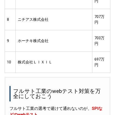
円
707万
8
ニチアス株式会社
円
703万
9
ホーチキ株式会社
円
697万
10
株式会社ＬＩＸＩＬ
円
フルサト工業のwebテスト対策を万
全にしておこう
フルサト工業の選考で避けて通れないのが、
SPIな
どのwebテスト
。