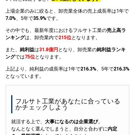
上場企業のみに絞ると、卸売業全体の売上成長率は1年で
7.0%
、5年で
35.9%
です。
その中でも、最新年度におけるフルサト工業の
売上高ラ
ンキング
は、卸売業内で
215位
となります。
また、
純利益
は
31.8億円
となり、卸売業の
純利益ランキ
ング
では
75位
となります。
上記より、純利益の成長率は1年で
216.3%
、5年で
216.3%
となっています。
フルサト工業があなたに合っている
かチェックしよう
就活する上で、
大事になるのは企業選び
。
なんとなく選んでしまうと、自分と合わずに
内定