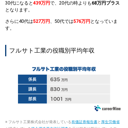
30代になると
439万円
で、20代の時よりも
68万円プラス
となります。
さらに40代は
527万円
、50代では
576万円
となっていま
す。
フルサト工業の役職別平均年収
※ フルサト工業株式会社が発表している
有価証券報告書
と
厚生労働省