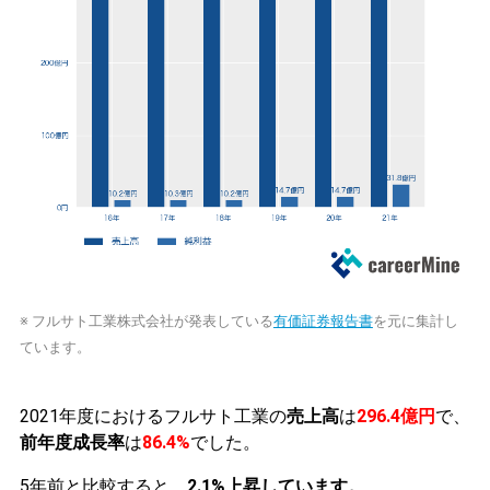
※ フルサト工業株式会社が発表している
有価証券報告書
を元に集計し
ています。
2021年度におけるフルサト工業の
売上高
は
296.4億円
で、
前年度成長率
は
86.4%
でした。
5年前と比較すると、
2.1%上昇しています。