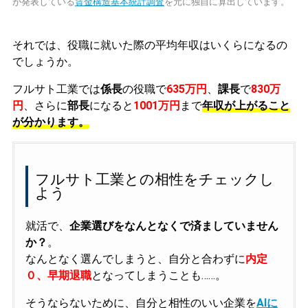
が発表している
賃金構造基本統計調査
を元に独自に算出しています。
それでは、役職に就いた際の平均年収はいくらになるの
でしょうか。
フルサト工業では
係長
の役職で
635万円
、
課長
で
830万
円
、さらに
部長
になると
1001万円
まで
年収が上がること
が分かります。
フルサト工業との相性をチェックし
よう
就活で、
企業選びをなんとなくで済ましていません
か？
。
なんとなく選んでしまうと、自分と合わずに
内定
０、早期退職
となってしまうことも……。
そうならないために、自分と相性のいい企業を
AIに