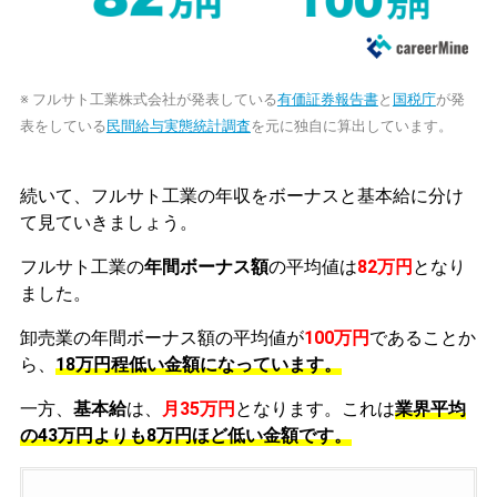
※ フルサト工業株式会社が発表している
有価証券報告書
と
国税庁
が発
表をしている
民間給与実態統計調査
を元に独自に算出しています。
続いて、フルサト工業の年収をボーナスと基本給に分け
て見ていきましょう。
フルサト工業の
年間ボーナス額
の平均値は
82万円
となり
ました。
卸売業の年間ボーナス額の平均値が
100万円
であることか
ら、
18万円程低い金額になっています。
一方、
基本給
は、
月35万円
となります。これは
業界平均
の
43万円よりも8万円ほど低い金額です。