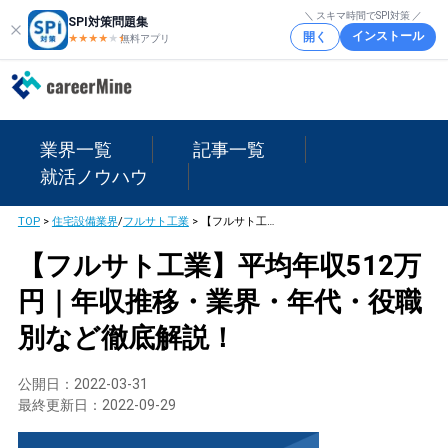
＼ スキマ時間でSPI対策 ／
SPI対策問題集
インストール
開く
★★★★
★
★
無料アプリ
業界一覧
記事一覧
就活ノウハウ
TOP
>
住宅設備業界
/
フルサト工業
>
【フルサト工業】平均年収512万円｜年収推移・業界・年代・役職別など徹底解説！
【フルサト工業】平均年収512万
円｜年収推移・業界・年代・役職
別など徹底解説！
公開日：
2022-03-31
最終更新日：
2022-09-29