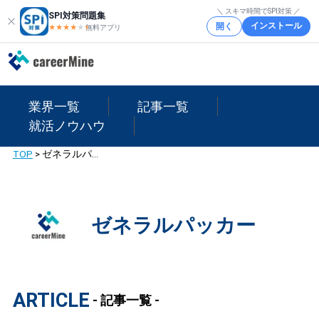
＼ スキマ時間でSPI対策 ／
SPI対策問題集
インストール
開く
★★★★
★
★
無料アプリ
業界一覧
記事一覧
就活ノウハウ
TOP
>
ゼネラルパッカー
ゼネラルパッカー
ARTICLE
- 記事一覧 -