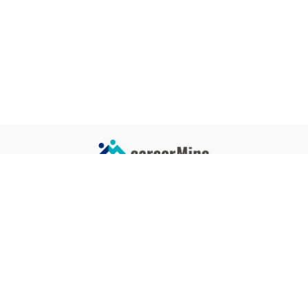
サイトコンテンツ
サイト情報
業界一覧
運営会社
企業一覧
プライバシーポリシー
タグ一覧
記事制作ポリシー
監修者メッセージ
編集部紹介
よくある質問