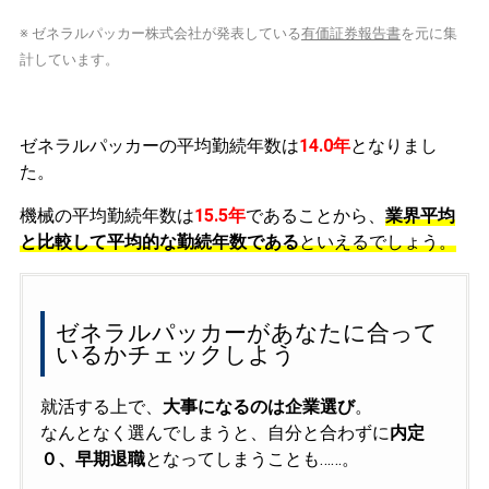
※ ゼネラルパッカー株式会社が発表している
有価証券報告書
を元に集
計しています。
ゼネラルパッカーの平均勤続年数は
14.0年
となりまし
た。
機械の平均勤続年数は
15.5年
であることから、
業界平均
と比較して平均的な勤続年数である
といえるでしょう。
ゼネラルパッカーがあなたに合って
いるかチェックしよう
就活する上で、
大事になるのは企業選び
。
なんとなく選んでしまうと、自分と合わずに
内定
０、早期退職
となってしまうことも……。