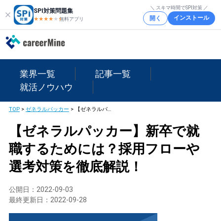
＼ スキマ時間でSPI対策 ／
SPI対策問題集
インストール
開く
★★★★
★
★
無料アプリ
業界一覧
記事一覧
就活ノウハウ
TOP
>
ゼネラルパッカー
>
【ゼネラルパッカー】新卒で就職するためには？採用フローや選考対策を徹底解説！
【ゼネラルパッカー】新卒で就
職するためには？採用フローや
選考対策を徹底解説！
公開日：
2022-09-03
最終更新日：
2022-09-28