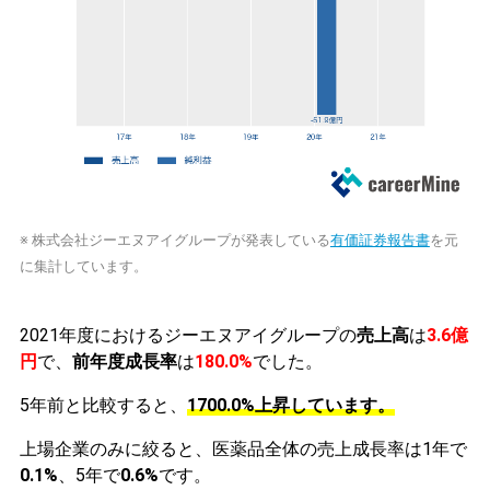
※ 株式会社ジーエヌアイグループが発表している
有価証券報告書
を元
に集計しています。
2021年度におけるジーエヌアイグループの
売上高
は
3.6億
円
で、
前年度成長率
は
180.0%
でした。
5年前と比較すると、
1700.0%上昇しています。
上場企業のみに絞ると、医薬品全体の売上成長率は1年で
0.1%
、5年で
0.6%
です。