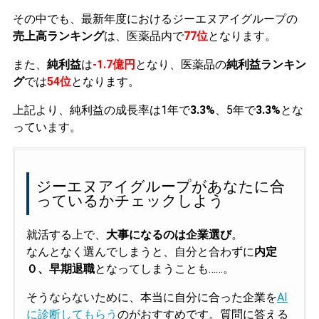
その中でも、最新年度におけるジーエヌアイグループの
売上高ランキング
は、医薬品内で
77位
となります。
また、
純利益
は
-1.7億円
となり、医薬品の
純利益ランキン
グ
では
54位
となります。
上記より、純利益の成長率は1年で
3.3%
、5年で
3.3%
とな
っています。
ジーエヌアイグループがあなたに合
っているかチェックしよう
就活する上で、
大事になるのは企業選び
。
なんとなく選んでしまうと、自分と合わずに
内定
０、早期退職
となってしまうことも……。
そうならないために、本当に自分に合った企業を
AI
に診断してもらう
のがおすすめです。質問に答える