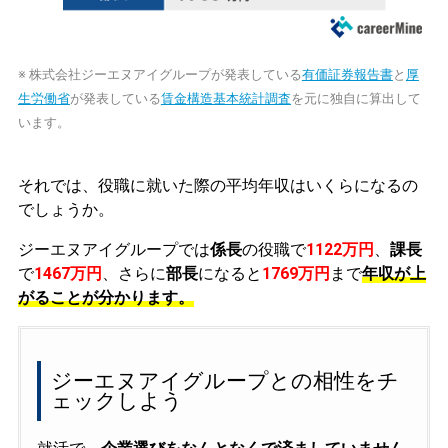
※ 株式会社ジーエヌアイグループが発表している
有価証券報告書
と
厚
生労働省
が発表している
賃金構造基本統計調査
を元に独自に算出して
います。
それでは、役職に就いた際の平均年収はいくらになるの
でしょうか。
ジーエヌアイグループでは
係長
の役職で
1122万円
、
課長
で
1467万円
、さらに
部長
になると
1769万円
まで
年収が上
がることが分かります。
ジーエヌアイグループとの相性をチ
ェックしよう