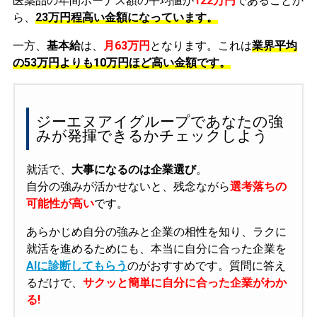
医薬品の年間ボーナス額の平均値が
122万円
であることか
ら、
23万円程高い金額になっています。
一方、
基本給
は、
月63万円
となります。これは
業界平均
の
53万円よりも10万円ほど高い金額です。
ジーエヌアイグループであなたの強
みが発揮できるかチェックしよう
就活で、
大事になるのは企業選び
。
自分の強みが活かせないと、残念ながら
選考落ちの
可能性が高い
です。
あらかじめ自分の強みと企業の相性を知り、ラクに
就活を進めるためにも、本当に自分に合った企業を
AIに診断してもらう
のがおすすめです。質問に答え
るだけで、
サクッと簡単に自分に合った企業がわか
る!