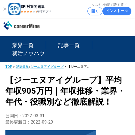
＼ スキマ時間でSPI対策 ／
SPI対策問題集
インストール
開く
★★★★
★
★
無料アプリ
業界一覧
記事一覧
就活ノウハウ
TOP
>
製薬業界
/
ジーエヌアイグループ
>
【ジーエヌアイグループ】平均年収905万円｜年収推移・業界・年代・役職別など徹底解説！
【ジーエヌアイグループ】平均
年収905万円｜年収推移・業界・
年代・役職別など徹底解説！
公開日：
2022-03-31
最終更新日：
2022-09-29