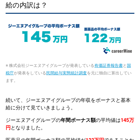
給の内訳は？
※ 株式会社ジーエヌアイグループが発表している
有価証券報告書
と
国
税庁
が発表をしている
民間給与実態統計調査
を元に独自に算出してい
ます。
続いて、ジーエヌアイグループの年収をボーナスと基本
給に分けて見ていきましょう。
ジーエヌアイグループの
年間ボーナス額
の平均値は
145万
円
となりました。