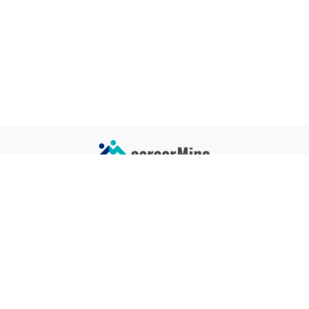
サイトコンテンツ
サイト情報
業界一覧
運営会社
企業一覧
プライバシーポリシー
タグ一覧
記事制作ポリシー
監修者メッセージ
編集部紹介
よくある質問