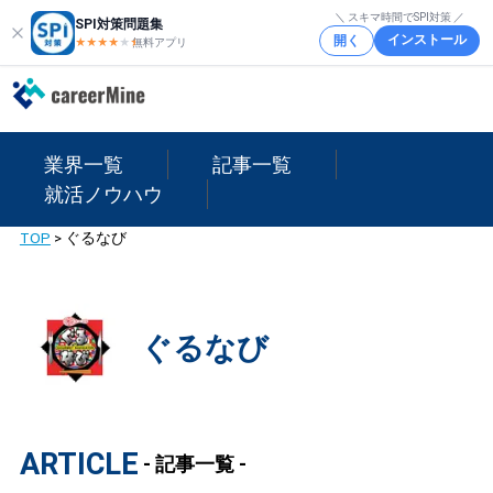
＼ スキマ時間でSPI対策 ／
SPI対策問題集
インストール
開く
★★★★
★
★
無料アプリ
業界一覧
記事一覧
就活ノウハウ
TOP
>
ぐるなび
ぐるなび
ARTICLE
- 記事一覧 -