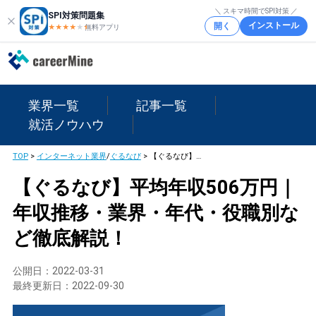
＼ スキマ時間でSPI対策 ／
SPI対策問題集
インストール
開く
★★★★
★
★
無料アプリ
業界一覧
記事一覧
就活ノウハウ
TOP
>
インターネット業界
/
ぐるなび
>
【ぐるなび】平均年収506万円｜年収推移・業界・年代・役職別など徹底解説！
【ぐるなび】平均年収506万円｜
年収推移・業界・年代・役職別な
ど徹底解説！
公開日：
2022-03-31
最終更新日：
2022-09-30