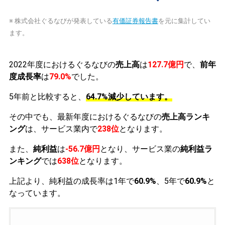
※ 株式会社ぐるなびが発表している
有価証券報告書
を元に集計してい
ます。
2022年度におけるぐるなびの
売上高
は
127.7億円
で、
前年
度成長率
は
79.0%
でした。
5年前と比較すると、
64.7%減少しています。
その中でも、最新年度におけるぐるなびの
売上高ランキ
ング
は、サービス業内で
238位
となります。
また、
純利益
は
-56.7億円
となり、サービス業の
純利益ラ
ンキング
では
638位
となります。
上記より、純利益の成長率は1年で
60.9%
、5年で
60.9%
と
なっています。