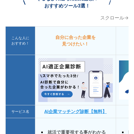
\
/
おすすめツール3選！
スクロール→
自分に合った企業を
こんな人に
おすすめ！
見つけたい！
AI企業マッチング診断【無料】
サービス名
就活で重要視する事がわかる
E