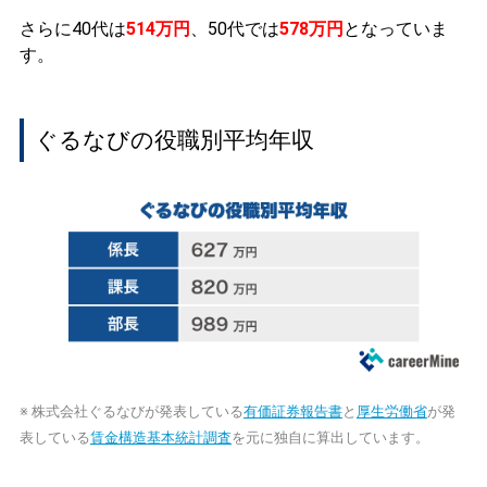
さらに40代は
514万円
、50代では
578万円
となっていま
す。
ぐるなびの役職別平均年収
※ 株式会社ぐるなびが発表している
有価証券報告書
と
厚生労働省
が発
表している
賃金構造基本統計調査
を元に独自に算出しています。