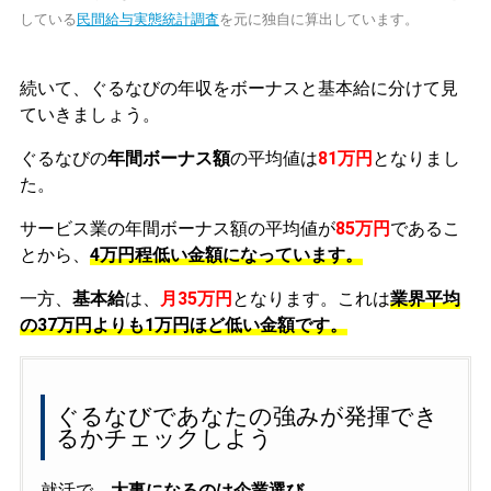
している
民間給与実態統計調査
を元に独自に算出しています。
続いて、ぐるなびの年収をボーナスと基本給に分けて見
ていきましょう。
ぐるなびの
年間ボーナス額
の平均値は
81万円
となりまし
た。
サービス業の年間ボーナス額の平均値が
85万円
であるこ
とから、
4万円程低い金額になっています。
一方、
基本給
は、
月35万円
となります。これは
業界平均
の
37万円よりも1万円ほど低い金額です。
ぐるなびであなたの強みが発揮でき
るかチェックしよう
就活で、
大事になるのは企業選び
。