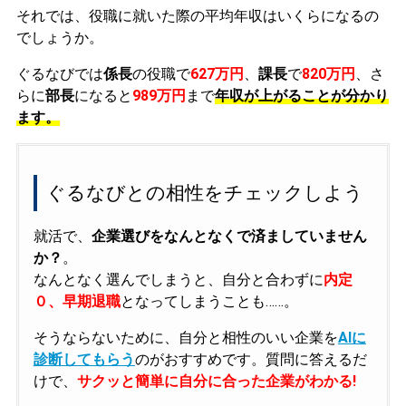
それでは、役職に就いた際の平均年収はいくらになるの
でしょうか。
ぐるなびでは
係長
の役職で
627万円
、
課長
で
820万円
、さ
らに
部長
になると
989万円
まで
年収が上がることが分かり
ます。
ぐるなびとの相性をチェックしよう
就活で、
企業選びをなんとなくで済ましていません
か？
。
なんとなく選んでしまうと、自分と合わずに
内定
０、早期退職
となってしまうことも……。
そうならないために、自分と相性のいい企業を
AIに
診断してもらう
のがおすすめです。質問に答えるだ
けで、
サクッと簡単に自分に合った企業がわかる!