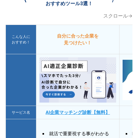
おすすめツール3選！
スクロール→
自分に合った企業を
こんな人に
おすすめ！
見つけたい！
AI企業マッチング診断【無料】
サービス名
就活で重要視する事がわかる
E