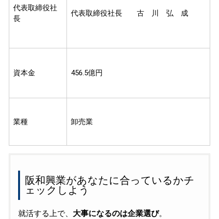
代表取締役社
代表取締役社長 古 川 弘 成
長
資本金
456.5億円
業種
卸売業
阪和興業があなたに合っているかチ
ェックしよう
就活する上で、
大事になるのは企業選び
。