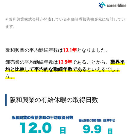
※ 阪和興業株式会社が発表している
有価証券報告書
を元に集計してい
ます。
阪和興業の平均勤続年数は
13.1年
となりました。
卸売業の平均勤続年数は
13.5年
であることから、
業界平
均と比較して平均的な勤続年数である
といえるでしょ
う。
阪和興業の有給休暇の取得日数