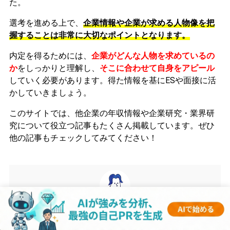
た。
選考を進める上で、
企業情報や企業が求める人物像を把
握することは非常に大切なポイントとなります。
内定を得るためには、
企業がどんな人物を求めているの
か
をしっかりと理解し、
そこに合わせて自身をアピール
していく必要があります。
得た情報を基にESや面接に活
かしていきましょう。
このサイトでは、他企業の年収情報や企業研究・業界研
究について役立つ記事もたくさん掲載しています。ぜひ
他の記事もチェックしてみてください！
gen
監修者
1990年生まれ。大学卒業後、東証一部上場のメーカーに入