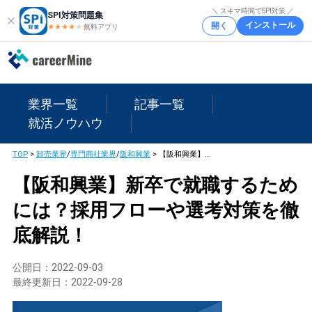
＼ スキマ時間でSPI対策 ／
SPI対策問題集
インストール
開く
★★★★
★
★
無料アプリ
業界一覧
記事一覧
就活ノウハウ
TOP
>
卸売業界
/
専門商社業界
/
阪和興業
>
【阪和興業】新卒で就職するためには？採用フローや選考対策を徹底解説！
【阪和興業】新卒で就職するため
には？採用フローや選考対策を徹
底解説！
公開日：
2022-09-03
最終更新日：
2022-09-28