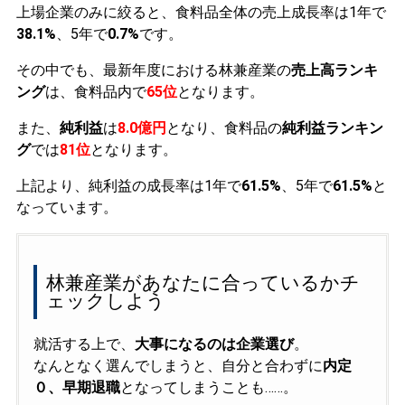
上場企業のみに絞ると、食料品全体の売上成長率は1年で
38.1%
、5年で
0.7%
です。
その中でも、最新年度における林兼産業の
売上高ランキ
ング
は、食料品内で
65位
となります。
また、
純利益
は
8.0億円
となり、食料品の
純利益ランキン
グ
では
81位
となります。
上記より、純利益の成長率は1年で
61.5%
、5年で
61.5%
と
なっています。
林兼産業があなたに合っているかチ
ェックしよう
就活する上で、
大事になるのは企業選び
。
なんとなく選んでしまうと、自分と合わずに
内定
０、早期退職
となってしまうことも……。