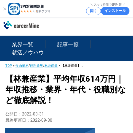
＼ スキマ時間でSPI対策 ／
SPI対策問題集
インストール
開く
★★★★
★
★
無料アプリ
業界一覧
記事一覧
就活ノウハウ
TOP
>
食肉業界
/
飼料業界
/
林兼産業
>
【林兼産業】平均年収614万円｜年収推移・業界・年代・役職別など徹底解説！
【林兼産業】平均年収614万円｜
年収推移・業界・年代・役職別な
ど徹底解説！
公開日：
2022-03-31
最終更新日：
2022-09-30