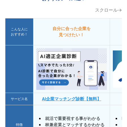
スクロール→
自分に合った企業を
こんな人に
おすすめ！
見つけたい！
AI企業マッチング診断【無料】
サービス名
就活で重要視する事がわかる
E
林兼産業とマッチするかわかる
あ
特徴