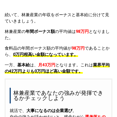
続いて、林兼産業の年収をボーナスと基本給に分けて見
ていきましょう。
林兼産業の
年間ボーナス額
の平均値は
98万円
となりまし
た。
食料品の年間ボーナス額の平均値が
98万円
であることか
ら、
0万円程高い金額になっています。
一方、
基本給
は、
月43万円
となります。これは
業界平均
の
42万円よりも0万円ほど高い金額です。
林兼産業であなたの強みが発揮でき
るかチェックしよう
就活で、
大事になるのは企業選び
。
自分の強みが活かせないと、残念ながら
選考落ちの