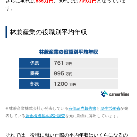
さらに40代は
635万円
、50代では
709万円
となっていま
す。
林兼産業の役職別平均年収
※ 林兼産業株式会社が発表している
有価証券報告書
と
厚生労働省
が発
表している
賃金構造基本統計調査
を元に独自に算出しています。
それでは、役職に就いた際の平均年収はいくらになるの