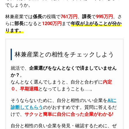
でしょうか。
林兼産業では
係長
の役職で
761万円
、
課長
で
995万円
、さ
らに
部長
になると
1200万円
まで
年収が上がることが分か
ります。
林兼産業との相性をチェックしよう
就活で、
企業選びをなんとなくで済ましていません
か？
。
なんとなく選んでしまうと、自分と合わずに
内定
０、早期退職
となってしまうことも……。
そうならないために、自分と相性のいい企業を
AIに
診断してもらう
のがおすすめです。質問に答えるだ
けで、
サクッと簡単に自分に合った企業がわかる!
自分と相性の良い企業を発見・確認するために、ぜ