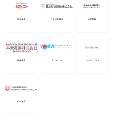
昭和産業
日本甜菜製糖
中部飼料
林兼産業
ヨンキュウ
フィード・ワン
日和産業