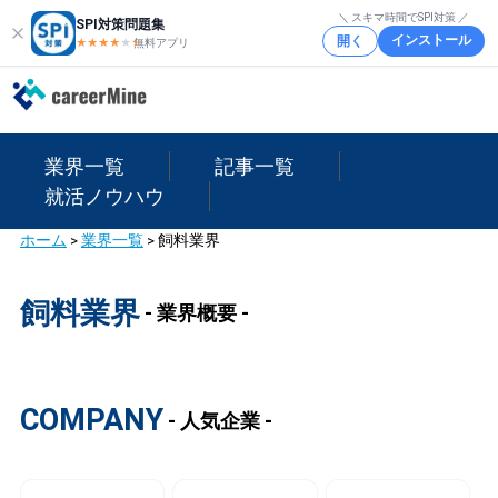
＼ スキマ時間でSPI対策 ／
SPI対策問題集
インストール
開く
★★★★
★
★
無料アプリ
業界一覧
記事一覧
就活ノウハウ
ホーム
>
業界一覧
>
飼料業界
飼料業界
- 業界概要 -
COMPANY
- 人気企業 -