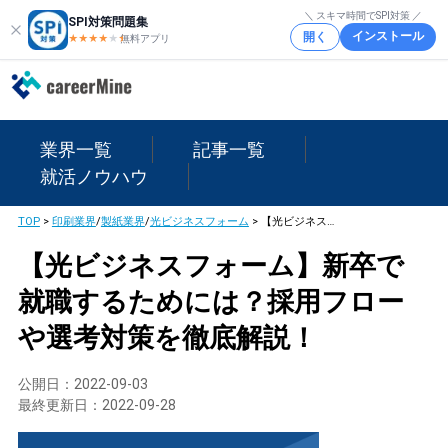
＼ スキマ時間でSPI対策 ／
SPI対策問題集
インストール
開く
★★★★
★
★
無料アプリ
業界一覧
記事一覧
就活ノウハウ
TOP
>
印刷業界
/
製紙業界
/
光ビジネスフォーム
>
【光ビジネスフォーム】新卒で就職するためには？採用フローや選考対策を徹底解説！
【光ビジネスフォーム】新卒で
就職するためには？採用フロー
や選考対策を徹底解説！
公開日：
2022-09-03
最終更新日：
2022-09-28