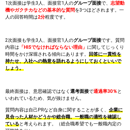
1次面接
は
学生3人、面接官1人
の
グループ面接
で、
志望動
機やガクチカなどの基本的な質問
を3つほどされます。
一
人の回答時間は
2分
程度です。
2次面接も
学
生3人、面接官1人
の
グループ面接
です。質問
内容は
「HISでなければならない理由」
に関してじっくり
時間をかけ深堀される傾向
にあります。
回答に一貫性を
持たせ、入社への熱意を語れるようにしておくといいで
しょう。
最終面接は、意思確認ではなく
選考面接
で
通過率30％
と
いわれているため、気が抜けません。
質問内容は自己PRなど自身に関することが多
く、
企業に
見合った人材かどうかや総合職、一般職の適性を確認し
ている
と考えられます。（総合職希望でも一般職内定の