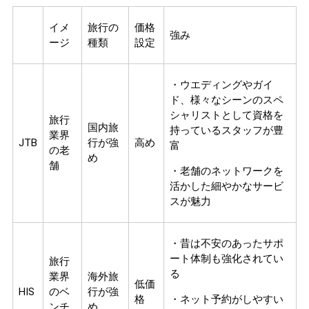
イメ
旅行の
価格
強み
ージ
種類
設定
・ウエディングやガイ
ド、様々なシーンのスペ
シャリストとして資格を
旅行
国内旅
持っているスタッフが豊
業界
JTB
行が強
高め
富
の老
め
舗
・老舗のネットワークを
活かした細やかなサービ
スが魅力
・昔は不安のあったサポ
ート体制も強化されてい
旅行
る
業界
海外旅
低価
HIS
のベ
行が強
格
・ネット予約がしやすい
ンチ
め