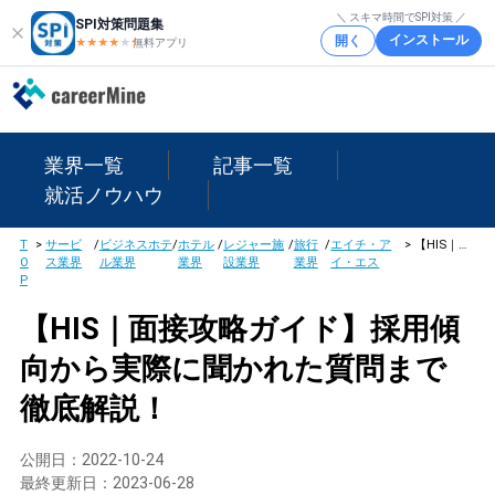
＼ スキマ時間でSPI対策 ／
SPI対策問題集
インストール
開く
★★★★
★
★
無料アプリ
業界一覧
記事一覧
就活ノウハウ
T
>
サービ
/
ビジネスホテ
/
ホテル
/
レジャー施
/
旅行
/
エイチ・ア
>
【HIS｜面接攻略ガイド】採用傾向から実際に聞かれた質問まで徹底解説！
O
ス業界
ル業界
業界
設業界
業界
イ・エス
P
【HIS｜面接攻略ガイド】採用傾
向から実際に聞かれた質問まで
徹底解説！
公開日：
2022-10-24
最終更新日：
2023-06-28