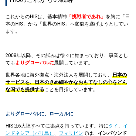
これからのHISは
、基本精神
「挑戦者であれ」
を胸に
「日
本のHIS」から「世界のHIS」へ
変貌を遂げようとしてい
ます。
2008年以降、その試みは徐々に始まっており、事業とし
ても
よりグローバルに
展開しています。
世界各地に海外拠点・海外法人を展開しており、
日本の
サービスを、日本のきめ細やかなおもてなしの心をどん
な国でも提供する
こと
を目指しています。
よりグローバルに、ローカルに
HISは6大陸すべてに拠点を持っています。特に
タイ
、
イ
ンドネシア（バリ島）
、
フィリピン
では、
インバウンド