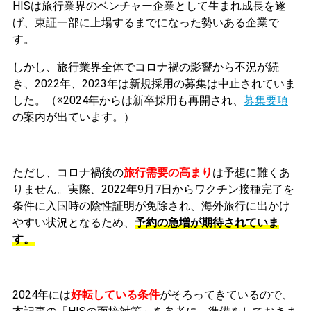
HIS
は旅行業界のベンチャー企業として生まれ成長を遂
げ、東証一部に上場す
るまでになった勢いある企業で
す。
しかし、旅行業界全体でコロナ禍の影響から不況が続
き、2022年、2023年は新規採用の募集は中止されていま
した。（※
2024年からは新卒採用も再開され、
募集要項
の案内が出ています。）
ただし、
コロナ禍後の
旅行需要の高まり
は予想に難くあ
りません。実際、2022年9月7日からワクチン接種完了を
条件に入国時の陰性証明が免除され、海外旅行に出かけ
やすい状況となるため、
予約の急増が期待されていま
す。
2024年には
好転している条件
がそろってきている
ので、