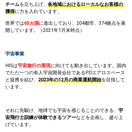
チーム
を立ち上げ、
各地域におけるローカルなお客様の
獲得
に力を入れています。
世界では
65カ国
に進出しており、
204都市、374拠点を展
開しています。（2021年1月末時点）
宇宙事業
HISは
宇宙旅行の実現
に向けても動き出しています。国内
でただ一つの有人宇宙開発会社であるPDエアロスペース
と提携を結び、
2023年の12月の商業運航開始
を目指して
います。
それに先駆け、地球でも宇宙を感じることのできる、
宇
宙飛行士訓練が体験できるツアー
などを企画し、盛り上
げています。