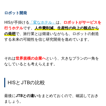
ロボット開発
HISが手掛ける
「変なホテル」
は、
ロボットがサービスを
行うホテル
です。
人
件費削減、生産性の向上
の観点から
の発想
で、旅行業とは畑違いながらも、ロボットの創造
する未来の可能性を信じ研究開発を進めています。
それは
世界規模の企業へ
という、大きなプランの一角を
なしているとも考えらえます。
HISとJTBの
比較
最後に
JTBとの違い
をまとめておくので、確認しておき
ましょう。